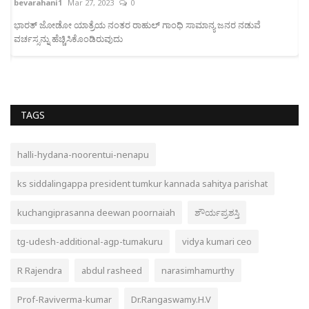
bevarahani1
Mar 27, 2023
0
b
ಭಾರತ್‌ ಜೋಡೋ ಯಾತ್ರೆಯ ನಂತರ ರಾಹುಲ್‌ ಗಾಂಧಿ ಸಾಮಾನ್ಯ ಜನರ ನಡುವೆ
ವರ್ಚಸ್ಸನ್ನು ಹೆಚ್ಚಿಸಿಕೊಂಡಿರುವುದು
ಕ
TAGS
halli-hydana-noorentui-nenapu
ks siddalingappa president tumkur kannada sahitya parishat
kuchangiprasanna deewan poornaiah
ಶೌರ್ಯಪ್ರಶಸ್ತಿ
tg-udesh-additional-agp-tumakuru
vidya kumari ceo
R Rajendra
abdul rasheed
narasimhamurthy
Prof-Raviverma-kumar
Dr.Rangaswamy.H.V