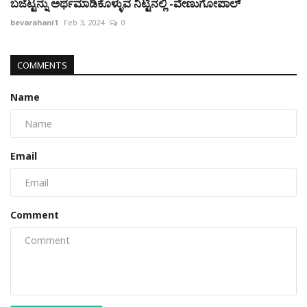
ಬಜೆಟ್ಟನ್ನು ಅರ್ಥಮಾಡಿಕೊಳ್ಳುವ ನಿಟ್ಟಿನಲ್ಲಿ -ವೇಣುಗೋಪಾಲ್
bevarahani1
Feb 3, 2024
0
COMMENTS
Name
Email
Comment