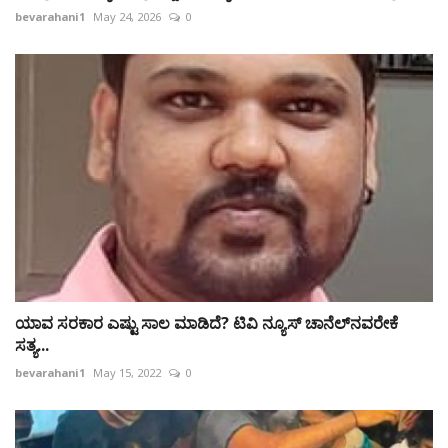
bevarahani1
May 24, 2026
0
ಯಾವ ಸರಕಾರ ಎಷ್ಟು ಸಾಲ ಮಾಡಿದೆ? ಟಿವಿ ನ್ಯೂಸ್ ಚಾನೆಲ್‍ನವರೇಕೆ
ಸತ್ಯ...
bevarahani1
May 15, 2022
0