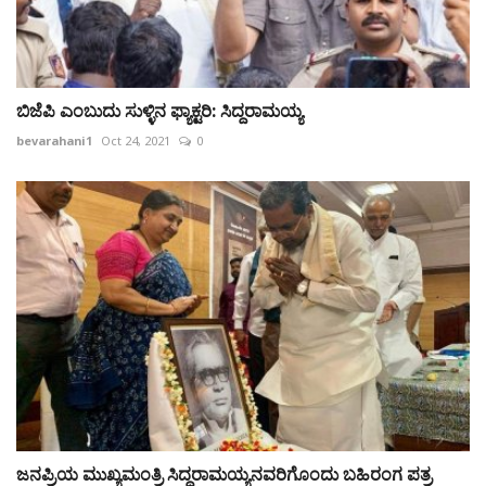
ಬಿಜೆಪಿ ಎಂಬುದು ಸುಳ್ಳಿನ ಫ್ಯಾಕ್ಟರಿ: ಸಿದ್ದರಾಮಯ್ಯ
bevarahani1
Oct 24, 2021
0
ಜನಪ್ರಿಯ ಮುಖ್ಯಮಂತ್ರಿ ಸಿದ್ದರಾಮಯ್ಯನವರಿಗೊಂದು ಬಹಿರಂಗ ಪತ್ರ