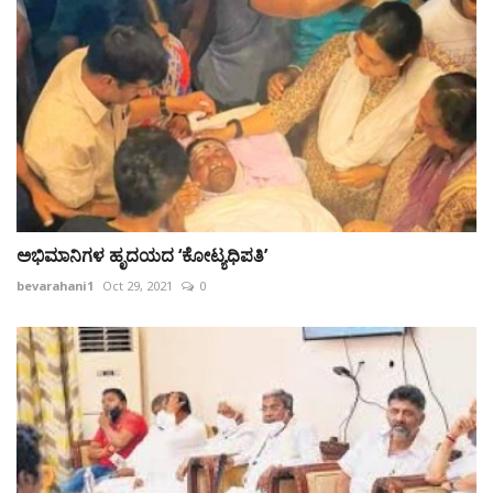
ಅಭಿಮಾನಿಗಳ ಹೃದಯದ ‘ಕೋಟ್ಯಧಿಪತಿ’
bevarahani1
Oct 29, 2021
0