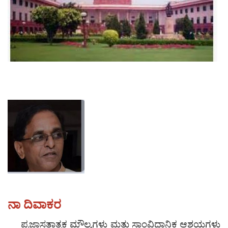
ಪುರವಣಿ
ಮಲ್ಟಿ ಮೀಡಿಯಾ
E-paper
ನಾ ದಿವಾಕರ
ಪ್ರಜಾಸತ್ತಾತ್ಮಕ ಮೌಲ್ಯಗಳು ಮತ್ತು ಸಾಂವಿಧಾನಿಕ ಆಶಯಗಳು