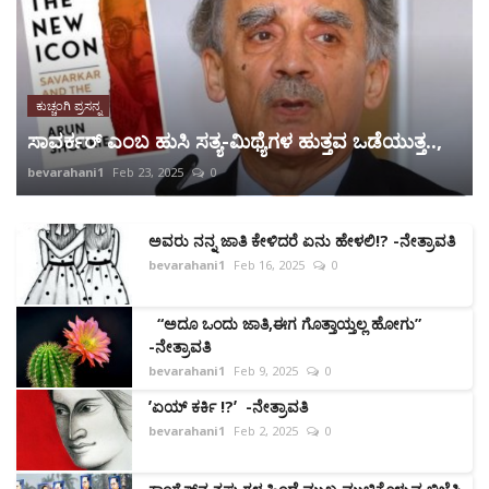
ಕುಚ್ಚಂಗಿ ಪ್ರಸನ್ನ
ಸಾವರ್ಕರ್ ಎಂಬ ಹುಸಿ ಸತ್ಯ-ಮಿಥ್ಯೆಗಳ ಹುತ್ತವ ಒಡೆಯುತ್ತ..,
bevarahani1
Feb 23, 2025
0
ಅವರು ನನ್ನ ಜಾತಿ ಕೇಳಿದರೆ ಏನು ಹೇಳಲಿ!? -ನೇತ್ರಾವತಿ
bevarahani1
Feb 16, 2025
0
“ಅದೂ ಒಂದು ಜಾತಿ,ಈಗ ಗೊತ್ತಾಯ್ತಲ್ಲ ಹೋಗು”
-ನೇತ್ರಾವತಿ
bevarahani1
Feb 9, 2025
0
ʼಏಯ್ ಕರ್ಕಿ !?ʼ -ನೇತ್ರಾವತಿ
bevarahani1
Feb 2, 2025
0