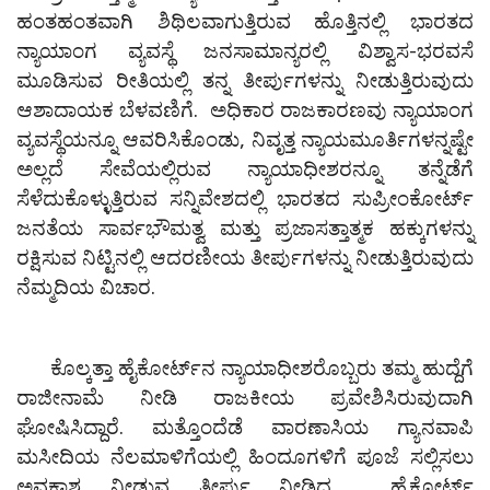
ಹಂತಹಂತವಾಗಿ ಶಿಥಿಲವಾಗುತ್ತಿರುವ ಹೊತ್ತಿನಲ್ಲಿ ಭಾರತದ
ನ್ಯಾಯಾಂಗ ವ್ಯವಸ್ಥೆ ಜನಸಾಮಾನ್ಯರಲ್ಲಿ ವಿಶ್ವಾಸ-ಭರವಸೆ
ಮೂಡಿಸುವ ರೀತಿಯಲ್ಲಿ ತನ್ನ ತೀರ್ಪುಗಳನ್ನು ನೀಡುತ್ತಿರುವುದು
ಆಶಾದಾಯಕ ಬೆಳವಣಿಗೆ. ಅಧಿಕಾರ ರಾಜಕಾರಣವು ನ್ಯಾಯಾಂಗ
ವ್ಯವಸ್ಥೆಯನ್ನೂ ಆವರಿಸಿಕೊಂಡು, ನಿವೃತ್ತ ನ್ಯಾಯಮೂರ್ತಿಗಳನ್ನಷ್ಟೇ
ಅಲ್ಲದೆ ಸೇವೆಯಲ್ಲಿರುವ ನ್ಯಾಯಾಧೀಶರನ್ನೂ ತನ್ನೆಡೆಗೆ
ಸೆಳೆದುಕೊಳ್ಳುತ್ತಿರುವ ಸನ್ನಿವೇಶದಲ್ಲಿ ಭಾರತದ ಸುಪ್ರೀಂಕೋರ್ಟ್‌
ಜನತೆಯ ಸಾರ್ವಭೌಮತ್ವ ಮತ್ತು ಪ್ರಜಾಸತ್ತಾತ್ಮಕ ಹಕ್ಕುಗಳನ್ನು
ರಕ್ಷಿಸುವ ನಿಟ್ಟಿನಲ್ಲಿ ಆದರಣೀಯ ತೀರ್ಪುಗಳನ್ನು ನೀಡುತ್ತಿರುವುದು
ನೆಮ್ಮದಿಯ ವಿಚಾರ.
ಕೊಲ್ಕತ್ತಾ ಹೈಕೋರ್ಟ್‌ನ ನ್ಯಾಯಾಧೀಶರೊಬ್ಬರು ತಮ್ಮ ಹುದ್ದೆಗೆ
ರಾಜೀನಾಮೆ ನೀಡಿ ರಾಜಕೀಯ ಪ್ರವೇಶಿಸಿರುವುದಾಗಿ
ಘೋಷಿಸಿದ್ದಾರೆ. ಮತ್ತೊಂದೆಡೆ ವಾರಣಾಸಿಯ ಗ್ಯಾನವಾಪಿ
ಮಸೀದಿಯ ನೆಲಮಾಳಿಗೆಯಲ್ಲಿ ಹಿಂದೂಗಳಿಗೆ ಪೂಜೆ ಸಲ್ಲಿಸಲು
ಅವಕಾಶ ನೀಡುವ ತೀರ್ಪು ನೀಡಿದ ಹೈಕೋರ್ಟ್‌