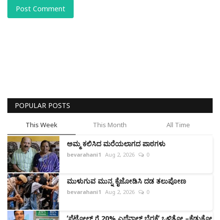
Post Comment
POPULAR POSTS
This Week
This Month
All Time
ಅಮ್ಮ ಕಲಿಸಿದ ಮರೆಯಲಾಗದ ಪಾಠಗಳು
bevarahani1
Aug 2, 2026
0
ಮುಳುಗುವ ಮುನ್ನ ಕೈಜೋಡಿಸಿ ದಡ ತಲುಪೋಣ
bevarahani1
Aug 2, 2026
0
ʼಪೆಟ್ರೋಲ್‌ ಗೆ 20% ಎಥೆನಾಲ್ ಬೆರಕೆʼ ಒಳಿತೋ –ಕೆಡುಕೋ