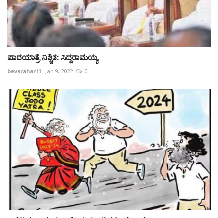
ಪಾದಯಾತ್ರೆ ನಿಶ್ಚಿತ: ಸಿದ್ದರಾಮಯ್ಯ
bevarahani1
Jan 9, 2022
0