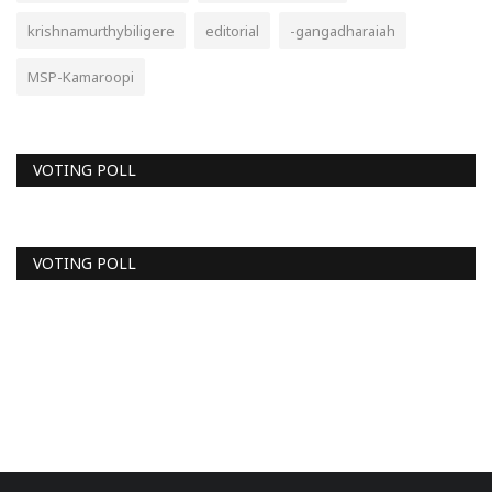
krishnamurthybiligere
editorial
-gangadharaiah
MSP-Kamaroopi
VOTING POLL
VOTING POLL