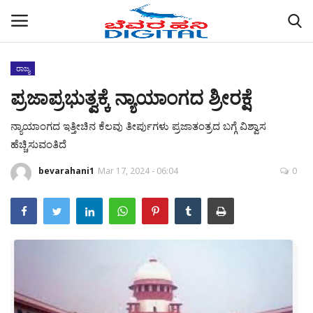
ರಾಜ್ಯ
ಪ್ರಜಾಪ್ರಭುತ್ವಕ್ಕೆ ನ್ಯಾಯಾಂಗದ ಶ್ರೀರಕ್ಷೆ
Home
ನ್ಯಾಯಾಂಗದ ಇತ್ತೀಚಿನ ಕೆಲವು ತೀರ್ಪುಗಳು ಪ್ರಜಾತಂತ್ರದ ಬಗ್ಗೆ ವಿಶ್ವಾಸ
ABOUT US
ಹೆಚ್ಚಿಸುವಂತಿದೆ
ರಾಜ್ಯ
bevarahani1
Mar 17, 2024 - 06:04
0
ಜಿಲ್ಲೆಗಳು
ಚಿತ್ರ ಸಂಪುಟ
ಕಲೆ
ಕುಚ್ಚಂಗಿ ಪ್ರಸನ್ನ