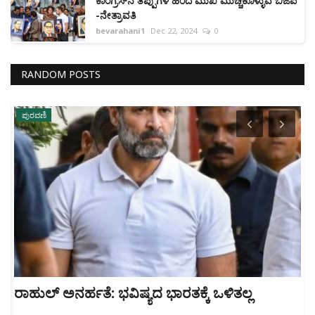
ಕಾಂಗ್ರೆಸ್‌ನ ತಪ್ಪುಗಳ ಹಿಂದೆ ಮುಖ ಮುಚ್ಚಿಕೊಳ್ಳುವ ಬಿಜೆಪಿ
-ನೇತ್ರಾವತಿ
bevarahani1
Dec 22, 2024
0
RANDOM POSTS
ಪುರವಣಿ
ರಾಹುಲ್‌ ಅನರ್ಹತೆ: ಭವಿಷ್ಯದ ಭಾರತಕ್ಕೆ ಒಳಿತಲ್ಲ