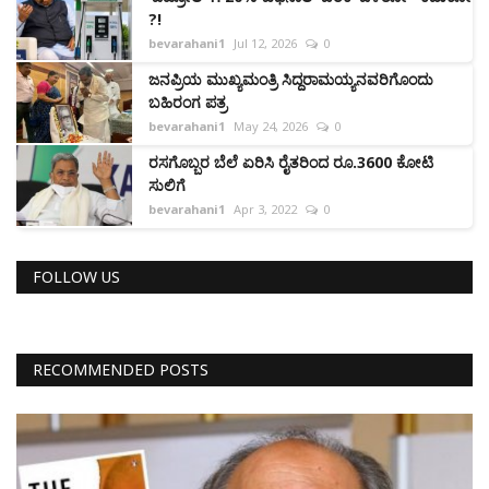
?!
bevarahani1
Jul 12, 2026
0
ಜನಪ್ರಿಯ ಮುಖ್ಯಮಂತ್ರಿ ಸಿದ್ದರಾಮಯ್ಯನವರಿಗೊಂದು
ಬಹಿರಂಗ ಪತ್ರ
bevarahani1
May 24, 2026
0
ರಸಗೊಬ್ಬರ ಬೆಲೆ ಏರಿಸಿ ರೈತರಿಂದ ರೂ.3600 ಕೋಟಿ
ಸುಲಿಗೆ
bevarahani1
Apr 3, 2022
0
FOLLOW US
RECOMMENDED POSTS