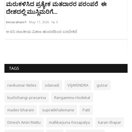
ಮರುಕಳಿಸಿದ ಪ್ರತ್ಯೇಕ ಮತದಾರರ ಪರಂಪರೆ ಈ
ರ
ದೇಶದಲ್ಲಿ ಮುಸ್ಲಿಮರಿಗೆ...
ಸ
bevarahani1
May 17, 2026
0
b
ಆ ದನಿ ರಾಜಕೀಯ ವಿಶಾಲ ಹಂದರದಿಂದ ಬರಬೇಕಿದೆ
ರ
b
a
TAGS
ravikumar-ttelex
odanadi
VIJAYENDRA
gulzar
kuchchangi-prasanna
Rangamma-Hodekal
madev bharani
supratikhalemane
Patil
Dinesh Amin Mattu
mallikarjuna-hosapalya
karan-thapar