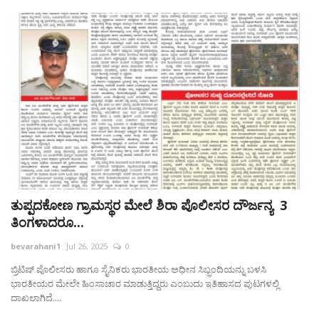
ತುಪ್ಪದಕೋಣ ಗ್ರಾಮಸ್ಥರ ಮೇಲೆ ಶಿರಾ ಪೊಲೀಸರ ದೌರ್ಜನ್ಯ 3
ತಿಂಗಳಾದರೂ...
bevarahani1
Jul 26, 2025
0
ಬ್ರಿಟಿಷ್ ಪೊಲೀಸರು ಹಾಗೂ ಸೈನಿಕರು ಭಾರತೀಯ ಅಧೀನ ಸಿಬ್ಭಂದಿಯನ್ನು ಬಳಸಿ
ಭಾರತೀಯರ ಮೇಲೇ ಹಿಂಸಾಚಾರ ಮಾಡುತ್ತಿದ್ದರು ಎಂಬುದು ಇತಿಹಾಸದ ಪುಟಗಳಲ್ಲಿ
ದಾಖಲಾಗಿದೆ....