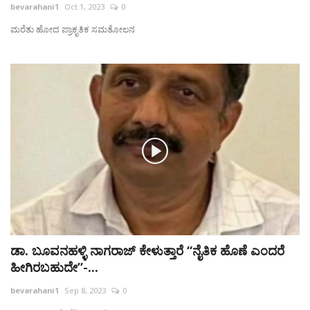
bevarahani1
Oct 1, 2023
0
ಮರೆತು ಹೋದ ಪ್ರಾಕೃತಿಕ ಸಮತೋಲನ
ಡಾ. ಬೂವನಹಳ್ಳಿ ನಾಗರಾಜ್ ಕೇಳುತ್ತಾರೆ “ನೈತಿಕ ಹೊಣೆ ಎಂದರೆ
ಹೀಗಿರಬಹುದೇ”-...
bevarahani1
Sep 8, 2023
0