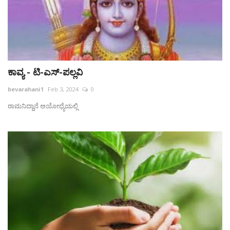
ಕಾವ್ಯ - ಟಿ-ಎಸ್-ಪಲ್ಲವಿ
bevarahani1
Feb 3, 2024
0
ರಾಮನಿದ್ದಾನೆ ಅಯೋಧ್ಯೆಯಲ್ಲಿ