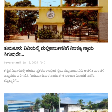
ತುಮಕೂರು ವಿವಿಯಲ್ಲಿ ಮಲ್ಲಿಕಾರ್ಜುನನಿಗೆ ನಿಜಕ್ಕೂ ನ್ಯಾಯ
ಸಿಗುವುದೇ...
bevarahani1
Jul 19, 2024
0
ಕನ್ನಡ ವಿಭಾಗದಲ್ಲಿ ಆಗಿರುವ ಪ್ರಕರಣ ಗಂಭೀರ ಸ್ವರೂಪದ್ದುಎಂದು ವಿವಿ ಆಡಳಿತ ಮಂಡಳಿ
ಇನ್ನಾದರೂ ಪರಿಗಣಿಸಿ, ನಿಯಮಾನುಸಾರ ಪಾರದರ್ಶಕ ಇಲಾಖಾ ವಿಚಾರಣೆ ನಡೆಸಿ,
ತಪ್ಪಿತಸ್ಥರಿಗೆ...