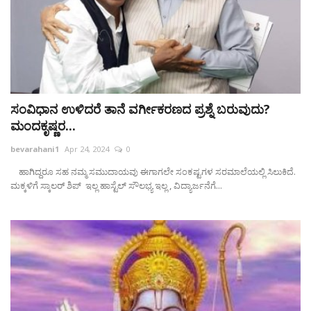
ಸಂವಿಧಾನ ಉಳಿದರೆ ತಾನೆ ವರ್ಗೀಕರಣದ ಪ್ರಶ್ನೆ ಬರುವುದು?
ಮಂದಕೃಷ್ಣರ...
bevarahani1
Apr 24, 2024
0
ಹಾಗಿದ್ದರೂ ಸಹ ನಮ್ಮ ಸಮುದಾಯವು ಈಗಾಗಲೇ ಸಂಕಷ್ಟಗಳ ಸರಮಾಲೆಯಲ್ಲಿ ಸಿಲುಕಿದೆ.
ಮಕ್ಕಳಿಗೆ ಸ್ಕಾಲರ್‌ ಶಿಪ್‌ ಇಲ್ಲ ಹಾಸ್ಟೆಲ್ ಸೌಲಭ್ಯ ಇಲ್ಲ , ವಿದ್ಯಾರ್ಜನೆಗೆ...