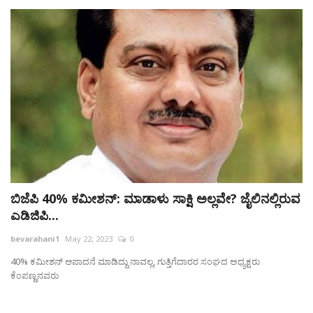
ಬಿಜೆಪಿ 40% ಕಮೀಶನ್: ಮಾಡಾಳು ಸಾಕ್ಷಿ ಅಲ್ಲವೇ? ಜೈಲಿನಲ್ಲಿರುವ
ಎಡಿಜಿಪಿ...
bevarahani1
May 22, 2023
0
40% ಕಮೀಶನ್ ಆಪಾದನೆ ಮಾಡಿದ್ದು ನಾವಲ್ಲ, ಗುತ್ತಿಗೆದಾರರ ಸಂಘದ ಅಧ್ಯಕ್ಷರು
ಕೆಂಪಣ್ಣನವರು