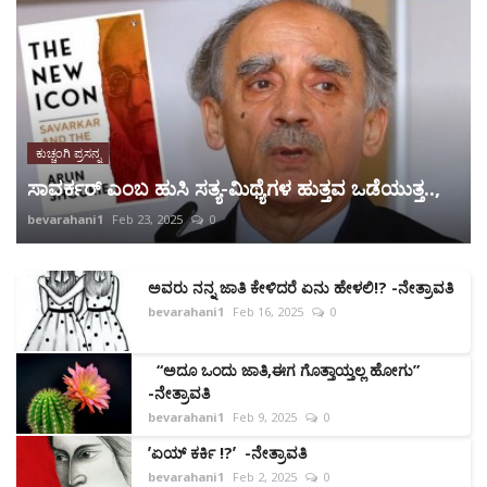
ಕುಚ್ಚಂಗಿ ಪ್ರಸನ್ನ
ಸಾವರ್ಕರ್ ಎಂಬ ಹುಸಿ ಸತ್ಯ-ಮಿಥ್ಯೆಗಳ ಹುತ್ತವ ಒಡೆಯುತ್ತ..,
bevarahani1
Feb 23, 2025
0
ಅವರು ನನ್ನ ಜಾತಿ ಕೇಳಿದರೆ ಏನು ಹೇಳಲಿ!? -ನೇತ್ರಾವತಿ
bevarahani1
Feb 16, 2025
0
“ಅದೂ ಒಂದು ಜಾತಿ,ಈಗ ಗೊತ್ತಾಯ್ತಲ್ಲ ಹೋಗು”
-ನೇತ್ರಾವತಿ
bevarahani1
Feb 9, 2025
0
ʼಏಯ್ ಕರ್ಕಿ !?ʼ -ನೇತ್ರಾವತಿ
bevarahani1
Feb 2, 2025
0