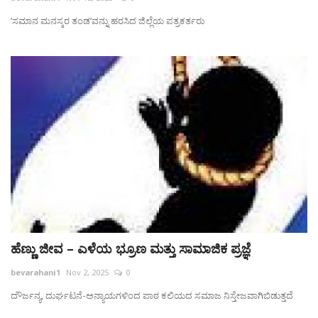
ʼಸಮಾನ ಮನಸ್ಕರ ತಂಡʼವನ್ನು ಹರಸಿದ ಜಿಲ್ಲೆಯ ಪತ್ರಕರ್ತರು
ಹೆಣ್ಣು ಜೀವ – ಎಳೆಯ ಭ್ರೂಣ ಮತ್ತು ಸಾಮಾಜಿಕ ಪ್ರಜ್ಞೆ
bevarahani1
Nov 2, 2025
0
ದೌರ್ಜನ್ಯ, ದುರ್ಘಟನೆ-ಅನ್ಯಾಯಗಳಿಂದ ಪಾಠ ಕಲಿಯದ ಸಮಾಜ ನಿಸ್ತೇಜವಾಗಿಬಿಡುತ್ತದೆ