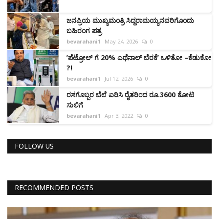
ಜನಪ್ರಿಯ ಮುಖ್ಯಮಂತ್ರಿ ಸಿದ್ದರಾಮಯ್ಯನವರಿಗೊಂದು
ಬಹಿರಂಗ ಪತ್ರ
bevarahani1
May 24, 2026
0
ʼಪೆಟ್ರೋಲ್‌ ಗೆ 20% ಎಥೆನಾಲ್ ಬೆರಕೆʼ ಒಳಿತೋ –ಕೆಡುಕೋ
?!
bevarahani1
Jul 12, 2026
0
ರಸಗೊಬ್ಬರ ಬೆಲೆ ಏರಿಸಿ ರೈತರಿಂದ ರೂ.3600 ಕೋಟಿ
ಸುಲಿಗೆ
bevarahani1
Apr 3, 2022
0
FOLLOW US
RECOMMENDED POSTS