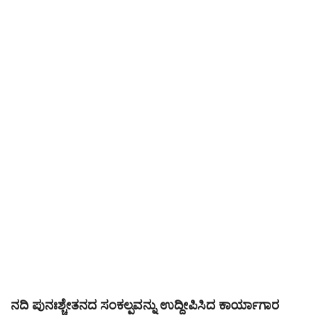
ಪುರವಣಿ
ಮಲ್ಟಿ ಮೀಡಿಯಾ
E-paper
ನದಿ ಪುನಃಶ್ಚೇತನದ ಸಂಕಲ್ಪವನ್ನು ಉದ್ದೀಪಿಸಿದ ಕಾರ್ಯಾಗಾರ