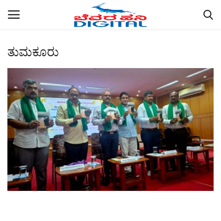
ತುಮಕೂರು
Home
ABOUT US
ರಾಜ್ಯ
ಜಿಲ್ಲೆಗಳು
ಚಿತ್ರ ಸಂಪುಟ
ಕಲೆ
ಕುಚ್ಚಂಗಿ ಪ್ರಸನ್ನ