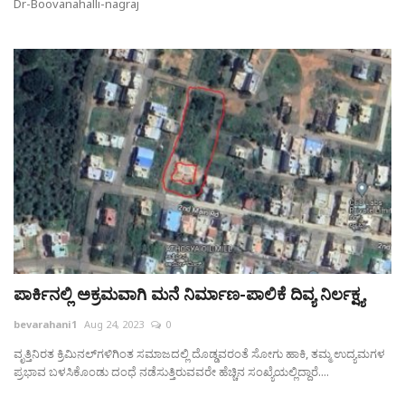
Dr-Boovanahalli-nagraj
ಪಾರ್ಕಿನಲ್ಲಿ ಅಕ್ರಮವಾಗಿ ಮನೆ ನಿರ್ಮಾಣ-ಪಾಲಿಕೆ ದಿವ್ಯ ನಿರ್ಲಕ್ಷ್ಯ
bevarahani1
Aug 24, 2023
0
ವೃತ್ತಿನಿರತ ಕ್ರಿಮಿನಲ್‌ಗಳಿಗಿಂತ ಸಮಾಜದಲ್ಲಿ ದೊಡ್ಡವರಂತೆ ಸೋಗು ಹಾಕಿ, ತಮ್ಮ ಉದ್ಯಮಗಳ
ಪ್ರಭಾವ ಬಳಸಿಕೊಂಡು ದಂಧೆ ನಡೆಸುತ್ತಿರುವವರೇ ಹೆಚ್ಚಿನ ಸಂಖ್ಯೆಯಲ್ಲಿದ್ದಾರೆ....