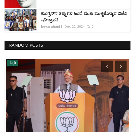
ಕಾಂಗ್ರೆಸ್‌ನ ತಪ್ಪುಗಳ ಹಿಂದೆ ಮುಖ ಮುಚ್ಚಿಕೊಳ್ಳುವ ಬಿಜೆಪಿ
-ನೇತ್ರಾವತಿ
bevarahani1
Dec 22, 2024
0
RANDOM POSTS
ಕಿನ್ನರಿ