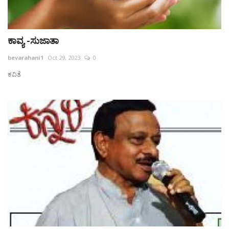
ಕಾವ್ಯ -ಸುಜಾತಾ
bevarahani1
Oct 29, 2023
0
ಕವಿತೆ