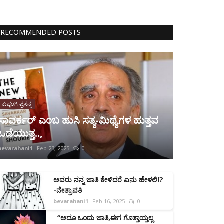
RECOMMENDED POSTS
ಕುಚ್ಚಂಗಿ ಪ್ರಸನ್ನ
ಸಾವರ್ಕರ್ ಎಂಬ ಹುಸಿ ಸತ್ಯ-ಮಿಥ್ಯೆಗಳ ಹುತ್ತವ
ಒಡೆಯುತ್ತ..,
bevarahani1
Feb 23, 2025
0
ಅವರು ನನ್ನ ಜಾತಿ ಕೇಳಿದರೆ ಏನು ಹೇಳಲಿ!?
-ನೇತ್ರಾವತಿ
bevarahani1
Feb 16, 2025
0
“ಅದೂ ಒಂದು ಜಾತಿ,ಈಗ ಗೊತ್ತಾಯ್ತಲ್ಲ