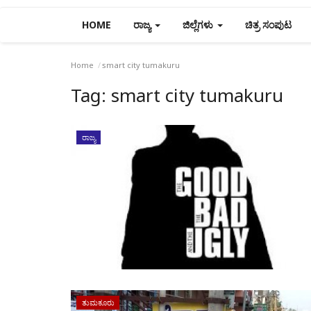
HOME
ರಾಜ್ಯ
ಜಿಲ್ಲೆಗಳು
ಚಿತ್ರ ಸಂಪುಟ
Home
smart city tumakuru
Tag:
smart city tumakuru
ರಾಜ್ಯ
ತುಮಕೂರು