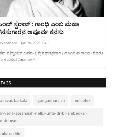
ಹಿಂದ್ ಸ್ವರಾಜ್ : ಗಾಂಧಿ ಎಂಬ ಮಹಾ
ನಕ್ಸಲ್ ವಿದ
ಕನಸುಗಾರನ ಅಪೂರ್ವ ಕನಸು
bevarahani1
Nov
evarahani1
Jan 30, 2026
0
ಕಟುಸತ್ಯ ಏನೆಂದರೆ 
ರಾಜಕೀಯ ತೀರ್ಮಾನವಾ
ಿಶನ್ ಪಟ್ನಾಯಕ್ ಅವರು ವಿಶ್ಲೇಷಣಾತ್ಮಕವಾಗಿ ನಿರೂಪಿಸುವ ಗಾಂಧಿ -ನೆಹರೂ
ವರ ನಡುವೆ ನಿರ್ಣಾಯಕ...
TAGS
srinivas karkala
-gangadharaiah
multiplex
dr-venakateshaiah-nellukunte-dr-br-ambedkar-
buddhism
children film