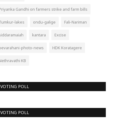
Priyanka Gandhi on farmers strike and farm bills
Tumkur-lakes
ondu-galige
Fali-Nariman
siddaramaiah
kantara
Excise
bevarahani-photo-news
HDK Koratagere
Nethravathi KB
VOTING POLL
VOTING POLL