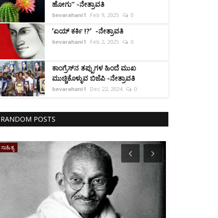
ಹೋಗು” -ನೇತ್ರಾವತಿ
bevarahani1
Feb 9, 2025
0
ʼಏಯ್ ಕರ್ಕಿ !?ʼ -ನೇತ್ರಾವತಿ
bevarahani1
Feb 2, 2025
0
ಕಾಂಗ್ರೆಸ್‌ನ ತಪ್ಪುಗಳ ಹಿಂದೆ ಮುಖ
ಮುಚ್ಚಿಕೊಳ್ಳುವ ಬಿಜೆಪಿ -ನೇತ್ರಾವತಿ
bevarahani1
Dec 22, 2024
0
RANDOM POSTS
ಸಾಹಿತ್ಯ
ಪುರವಣಿ