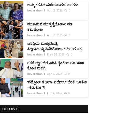
ಅಮ್ಮ ಕಲಿಸಿದ ಮರೆಯಲಾಗದ ಪಾಠಗಳು
bevarahani1
Aug 2, 2026
0
ಮುಳುಗುವ ಮುನ್ನ ಕೈಜೋಡಿಸಿ ದಡ
ತಲುಪೋಣ
bevarahani1
Aug 2, 2026
0
ಜನಪ್ರಿಯ ಮುಖ್ಯಮಂತ್ರಿ
ಸಿದ್ದರಾಮಯ್ಯನವರಿಗೊಂದು ಬಹಿರಂಗ ಪತ್ರ
bevarahani1
May 24, 2026
0
ರಸಗೊಬ್ಬರ ಬೆಲೆ ಏರಿಸಿ ರೈತರಿಂದ ರೂ.3600
ಕೋಟಿ ಸುಲಿಗೆ
bevarahani1
Apr 3, 2022
0
ʼಪೆಟ್ರೋಲ್‌ ಗೆ 20% ಎಥೆನಾಲ್ ಬೆರಕೆʼ ಒಳಿತೋ
–ಕೆಡುಕೋ ?!
bevarahani1
Jul 12, 2026
0
FOLLOW US