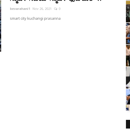
bevarahani1
Nov 26, 2021
0
smart city kuchangi prasanna