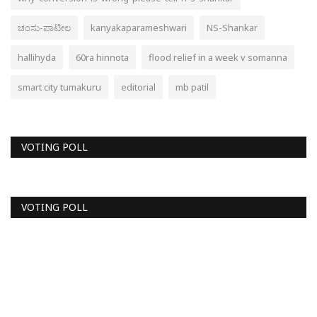
ಚಂಸು-ಪಾಟೀಲ
kanyakaparameshwari
NS-Shankar
hallihyda
60ra hinnota
flood relief in a week v somanna
smart city tumakuru
editorial
mb patil
VOTING POLL
VOTING POLL