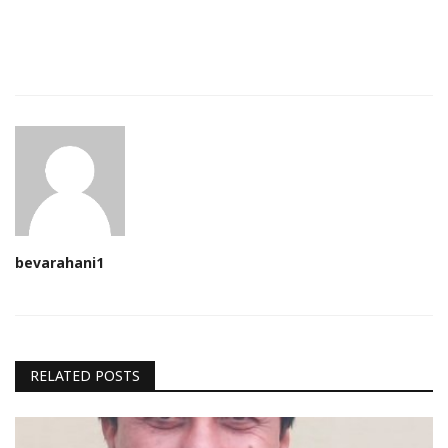
bevarahani1
RELATED POSTS