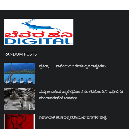
RANDOM POSTS
ಪ್ರತೀತ್ಯ . . . ನಾನೆಂಬುದ ಕರಗಿಸಬಲ್ಲ ಕಲಾಕೃತಿಗಳು
ನಮ್ಮ ಅನುಕಂಪ ಪ್ಯಾಲೇಸ್ತಿನಿಯರ ಸಂಕಟದೊಂದಿಗೆ; ಇಸ್ರೇಲಿಗರ
ದುಂಡಾವರ್ತನೆಯೊಂದಿಗಲ್ಲ!
ನಿರ್ಣಾಯಕ ಹಂತದಲ್ಲಿ ದುಡಿಯುವ ವರ್ಗಗಳ ಪಾತ್ರ