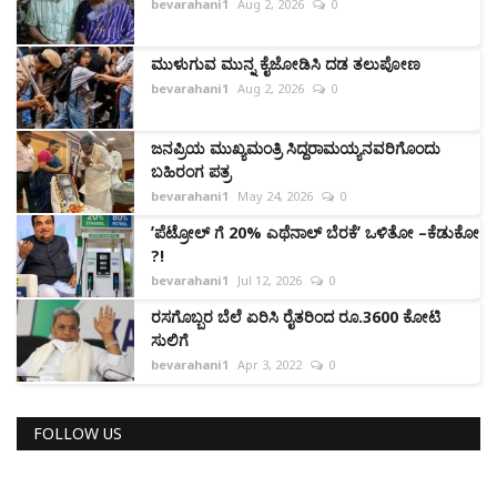
bevarahani1
Aug 2, 2026
0
ಮುಳುಗುವ ಮುನ್ನ ಕೈಜೋಡಿಸಿ ದಡ ತಲುಪೋಣ
bevarahani1
Aug 2, 2026
0
ಜನಪ್ರಿಯ ಮುಖ್ಯಮಂತ್ರಿ ಸಿದ್ದರಾಮಯ್ಯನವರಿಗೊಂದು
ಬಹಿರಂಗ ಪತ್ರ
bevarahani1
May 24, 2026
0
ʼಪೆಟ್ರೋಲ್‌ ಗೆ 20% ಎಥೆನಾಲ್ ಬೆರಕೆʼ ಒಳಿತೋ –ಕೆಡುಕೋ
?!
bevarahani1
Jul 12, 2026
0
ರಸಗೊಬ್ಬರ ಬೆಲೆ ಏರಿಸಿ ರೈತರಿಂದ ರೂ.3600 ಕೋಟಿ
ಸುಲಿಗೆ
bevarahani1
Apr 3, 2022
0
FOLLOW US