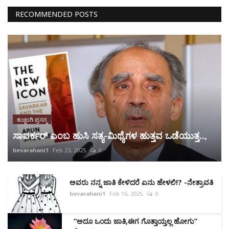
RECOMMENDED POSTS
ಕುಚ್ಚಂಗಿ ಪ್ರಸನ್ನ
ಸಾವರ್ಕರ್ ಎಂಬ ಹುಸಿ ಸತ್ಯ-ಮಿಥ್ಯೆಗಳ ಹುತ್ತವ ಒಡೆಯುತ್ತ..,
bevarahani1
Feb 23, 2025
0
ಅವರು ನನ್ನ ಜಾತಿ ಕೇಳಿದರೆ ಏನು ಹೇಳಲಿ!? -ನೇತ್ರಾವತಿ
bevarahani1
Feb 16, 2025
0
“ಅದೂ ಒಂದು ಜಾತಿ,ಈಗ ಗೊತ್ತಾಯ್ತಲ್ಲ ಹೋಗು”