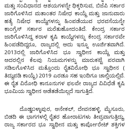
ಮತ್ತು ಸಂವಿಧಾನದ ಆಶಯಗಳನ್ನೇ ಧಿಕ್ಕರಿಸುವ, ಬಿಜೆಪಿ ಸರ್ಕಾರ
ಜಾರಿಗೊಳಿಸಿದ ಮತಾಂತರ ನಿಷೇಧ ಕಾಯ್ದೆ ಮತ್ತು ಜಾನುವಾರು
ಹತ್ಯೆ ನಿಷೇಧ ಕಾಯ್ದೆಗಳನ್ನು ಹಿಂಪಡೆಯುವ ಭರವಸೆಯನ್ನೇ
ಕಾಂಗ್ರೆಸ್ ಸರ್ಕಾರ ಮರೆತುಹೋದಂತಿದೆ. ಕೇಂದ್ರ ಸರ್ಕಾರ
ಜಾರಿಗೊಳಿಸಿದ್ದ ಕರಾಳ ಕೃಷಿ ಕಾಯ್ದೆಗಳನ್ನು ಕೇಂದ್ರ ಸರ್ಕಾರವೇ
ಹಿಂಪಡೆದಿದ್ದರೂ, ರಾಜ್ಯದಲ್ಲಿ ಅದು ಇನ್ನೂ ಊರ್ಜಿತವಾಗಿದೆ.
2013ರಲ್ಲಿ ಜಾರಿಗೊಳಿಸಿದ ಭೂ ಸ್ವಾಧೀನ ಕಾಯ್ದೆ ಮತ್ತು
ಅದರಲ್ಲಿನ ಕೆಲವು ನಿಯಮಗಳನ್ನು ಮಾರುಕಟ್ಟೆ ಪರವಾಗಿ
ಸಡಿಲಗೊಳಿಸಿದ ಮತ್ತೊಂದು ರೈತವಿರೋಧಿ ಭೂ ಸ್ವಾಧೀನ (
ತಿದ್ದುಪಡಿ ಕಾಯ್ದೆ ) 2019 ಎರಡೂ ಸಹ ಇಂದಿಗೂ ಚಾಲ್ತಿಯಲ್ಲಿವೆ.
ಈ ರೈತ ವಿರೋಧಿ ಕಾನೂನುಗಳ ಫಲವೇ ರಾಜ್ಯದ ವಿವಿಧೆಡೆ ಕೃಷಿ
ಭೂಮಿಯ ಸ್ವಾಧೀನ ಅಡೆತಡೆಯಿಲ್ಲದೆ ಸಾಗುತ್ತಿದೆ.
ದೊಡ್ಡಬಳ್ಳಾಪುರ, ಆನೇಕಲ್, ದೇವನಹಳ್ಳಿ, ಮೈಸೂರು,
ಬಿಡದಿ ಈ ಭಾಗಗಳಲ್ಲಿ ರೈತರ ಹೋರಾಟಗಳು ತೀವ್ರವಾಗುತ್ತಿದ್ದು,
ರಾಜ್ಯ ಸರ್ಕಾರದ ಭೂ ಸ್ವಾಧೀನ ಮತ್ತು ಕಾರ್ಪೋರೇಟ್ ಶಕ್ತಿಗಳ