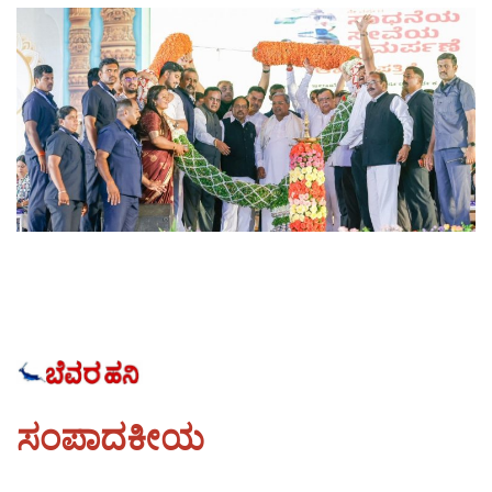
ಪುರವಣಿ
ಮಲ್ಟಿ ಮೀಡಿಯಾ
E-paper
ಸಂಪಾದಕೀಯ