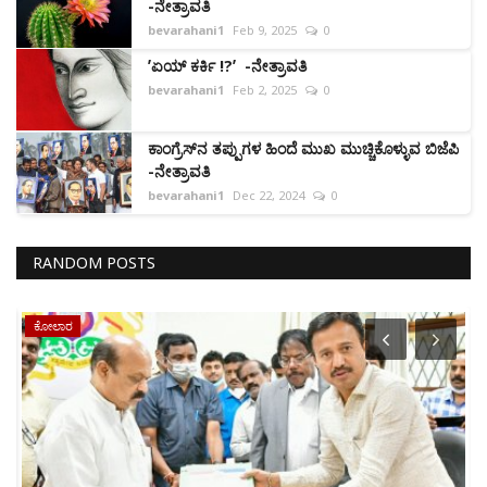
-ನೇತ್ರಾವತಿ
bevarahani1
Feb 9, 2025
0
ʼಏಯ್ ಕರ್ಕಿ !?ʼ -ನೇತ್ರಾವತಿ
bevarahani1
Feb 2, 2025
0
ಕಾಂಗ್ರೆಸ್‌ನ ತಪ್ಪುಗಳ ಹಿಂದೆ ಮುಖ ಮುಚ್ಚಿಕೊಳ್ಳುವ ಬಿಜೆಪಿ
-ನೇತ್ರಾವತಿ
bevarahani1
Dec 22, 2024
0
RANDOM POSTS
ಕೋಲಾರ