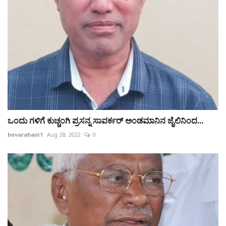
ಒಂದು ಗಳಿಗೆ ಕುಚ್ಚಂಗಿ ಪ್ರಸನ್ನ ಸಾವರ್ಕರ್ ಅಂಡಮಾನಿನ ಜೈಲಿನಿಂದ...
bevarahani1
Aug 28, 2022
0