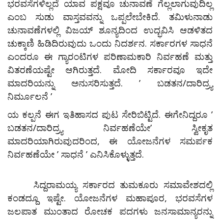
ಭರವಸೆಗಳಿಲ್ಲದೆ ಯಾವ ಪಕ್ಷವೂ ಚುನಾವಣೆ ಗೆಲ್ಲಲಾಗುವುದಿಲ್ಲ
ಎಂಬ ಸುಡು ವಾಸ್ತವವನ್ನು ಒಪ್ಪಲೇಬೇಕಿದೆ. ತಮಿಳುನಾಡು
ಚುನಾವಣೆಗಳಲ್ಲಿ ವಿಜಯ್ ಶೂನ್ಯದಿಂದ ಉದ್ಭವಿಸಿ ಆಡಳಿತದ
ಚುಕ್ಕಾಣಿ ಹಿಡಿದಿರುವುದು ಒಂದು ನಿದರ್ಶನ. ಸರ್ಕಾರಗಳ ಸಾಧನೆ
ಎಂದರೂ ಈ ಗ್ಯಾರಂಟಿಗಳ ಪರಿಣಾಮಕಾರಿ ನಿರ್ವಹಣೆ ಮತ್ತು
ವಿತರಣೆಯಷ್ಟೇ ಆಗಿರುತ್ತದೆ. ಮೋದಿ ಸರ್ಕಾರವೂ ಇದೇ
ಮಾದರಿಯನ್ನು ಅನುಸರಿಸುತ್ತದೆ. ʼ ಬಡತನ/ದಾರಿದ್ರ‍್ಯ
ನಿರ್ಮೂಲನೆ ʼ
ಯ ಕಲ್ಪನೆ ಈಗ ಇತಿಹಾಸದ ಪುಟ ಸೇರಿಬಿಟ್ಟಿದೆ. ಈಗೇನಿದ್ದರೂ ʼ
ಬಡತನ/ದಾರಿದ್ರ‍್ಯ ನಿರ್ವಹಣೆಯೇʼ ಸ್ವೀಕೃತ
ಮಾದರಿಯಾಗಿರುವುದರಿಂದ, ಈ ಯೋಜನೆಗಳ ಸಮರ್ಪಕ
ನಿರ್ವಹಣೆಯೇ ʼ ಸಾಧನೆ ʼ ಎನಿಸಿಕೊಳ್ಳುತ್ತದೆ.
ಸಿದ್ದರಾಮಯ್ಯ ಸರ್ಕಾರದ ತುಮಕೂರು ಸಮಾವೇಶದಲ್ಲಿ
ಕಂಡದ್ದೂ ಇಷ್ಟೇ. ಯೋಜನೆಗಳ ಮಹಾಪೂರ, ಭರವಸೆಗಳ
ಜಲಪಾತ ಮುಂತಾದ ರೋಚಕ ಪದಗಳು ಜನಸಾಮಾನ್ಯರನ್ನು