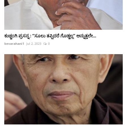
ಕುಚ್ಚಂಗಿ ಪ್ರಸನ್ನ : “ಸೂಲು ತಪ್ಪಿದರೆ ಗೊಡ್ಡಲ್ಲ” ಅನ್ನುತ್ತಲೇ...
bevarahani1
Jul 2, 2023
0