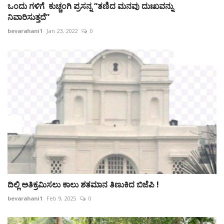
ಒಂದು ಗಳಿಗೆ ಕುಚ್ಚಂಗಿ ಪ್ರಸನ್ನ “ತಣಿದ ಮನವು ದುಃಖವನ್ನು
ನಿವಾರಿಸುತ್ತದೆ”
bevarahani1
Jan 23, 2022
0
ದಿಲ್ಲಿ ಅತಿಕ್ರಮಿಸಲು ಕಾಲು ಶತಮಾನ ತಿಣುಕಿದ ಬಿಜೆಪಿ !
bevarahani1
Feb 9, 2025
0