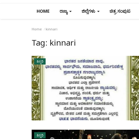
HOME
ರಾಜ್ಯ
ಜಿಲ್ಲೆಗಳು
ಚಿತ್ರ ಸಂಪುಟ
Home
kinnari
Tag:
kinnari
ಕಿನ್ನರಿ
ಕಿನ್ನರಿ