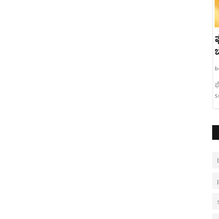
ಿಕ
ಫೆ. 14ರಿಂದ ಪ್ರೌಢಶಾಲೆಗಳು ಆರಂಭ:
ಬೊಮ್ಮಾಯಿ
b
bevarahani1
Feb 11, 2022
0
H
 ಹಾಗೂ
ಫೆ. 14ರಿಂದ ಪ್ರೌಢಶಾಲೆಗಳು ಆರಂಭ: ಬೊಮ್ಮಾಯಿ, cm bommai, hijab,
school from feb 14