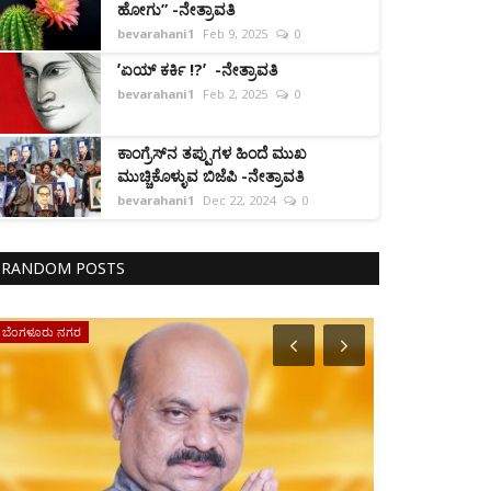
ಹೋಗು” -ನೇತ್ರಾವತಿ
bevarahani1
Feb 9, 2025
0
ʼಏಯ್ ಕರ್ಕಿ !?ʼ -ನೇತ್ರಾವತಿ
bevarahani1
Feb 2, 2025
0
ಕಾಂಗ್ರೆಸ್‌ನ ತಪ್ಪುಗಳ ಹಿಂದೆ ಮುಖ
ಮುಚ್ಚಿಕೊಳ್ಳುವ ಬಿಜೆಪಿ -ನೇತ್ರಾವತಿ
bevarahani1
Dec 22, 2024
0
RANDOM POSTS
ವಿದೇಶ
ಕಿನ್ನರಿ