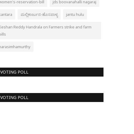
women's-reservation-bill
jds boovanahalli nagaraj
kantara
ಮಲ್ಲಿಕಾರ್ಜುನ-ಹೊಸಪಾಳ್ಯ
jantu hulu
Keshan Reddy Handrala on Farmers strike and farm
bills
narasimhamurthy
VOTING POLL
VOTING POLL