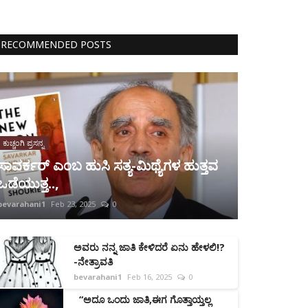
RECOMMENDED POSTS
ಕುಚ್ಚಂಗಿ ಪ್ರಸನ್ನ
ಸಾವರ್ಕರ್ ಎಂಬ ಹುಸಿ ಸತ್ಯ-ಮಿಥ್ಯೆಗಳ ಹುತ್ತವ
ಒಡೆಯುತ್ತ..,
bevarahani1
Feb 23, 2025
0
ಅವರು ನನ್ನ ಜಾತಿ ಕೇಳಿದರೆ ಏನು ಹೇಳಲಿ!?
-ನೇತ್ರಾವತಿ
bevarahani1
Feb 16, 2025
0
“ಅದೂ ಒಂದು ಜಾತಿ,ಈಗ ಗೊತ್ತಾಯ್ತಲ್ಲ