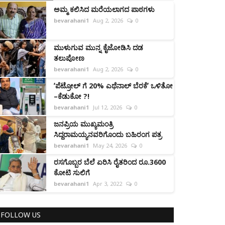
ಅಮ್ಮ ಕಲಿಸಿದ ಮರೆಯಲಾಗದ ಪಾಠಗಳು
bevarahani1
Aug 2, 2026
0
ಮುಳುಗುವ ಮುನ್ನ ಕೈಜೋಡಿಸಿ ದಡ
ತಲುಪೋಣ
bevarahani1
Aug 2, 2026
0
ʼಪೆಟ್ರೋಲ್‌ ಗೆ 20% ಎಥೆನಾಲ್ ಬೆರಕೆʼ ಒಳಿತೋ
–ಕೆಡುಕೋ ?!
bevarahani1
Jul 12, 2026
0
ಜನಪ್ರಿಯ ಮುಖ್ಯಮಂತ್ರಿ
ಸಿದ್ದರಾಮಯ್ಯನವರಿಗೊಂದು ಬಹಿರಂಗ ಪತ್ರ
bevarahani1
May 24, 2026
0
ರಸಗೊಬ್ಬರ ಬೆಲೆ ಏರಿಸಿ ರೈತರಿಂದ ರೂ.3600
ಕೋಟಿ ಸುಲಿಗೆ
bevarahani1
Apr 3, 2022
0
FOLLOW US