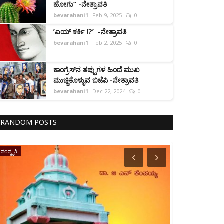
ಹೋಗು” -ನೇತ್ರಾವತಿ
bevarahani1
Feb 9, 2025
0
ʼಏಯ್ ಕರ್ಕಿ !?ʼ -ನೇತ್ರಾವತಿ
bevarahani1
Feb 2, 2025
0
ಕಾಂಗ್ರೆಸ್‌ನ ತಪ್ಪುಗಳ ಹಿಂದೆ ಮುಖ
ಮುಚ್ಚಿಕೊಳ್ಳುವ ಬಿಜೆಪಿ -ನೇತ್ರಾವತಿ
bevarahani1
Dec 22, 2024
0
RANDOM POSTS
ಸಂಸ್ಕೃತಿ
ರಾಷ್ಟ್ರ