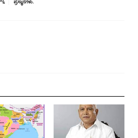
ಪ್ರಸ್ಥಾನಗಳು.