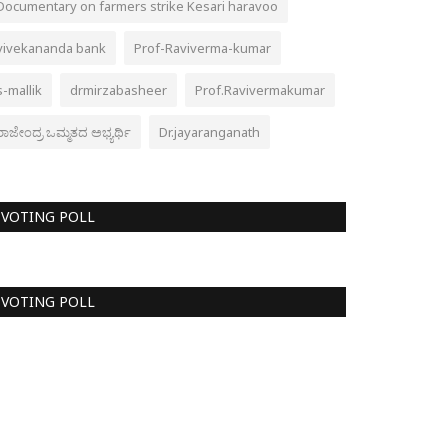
Documentary on farmers strike Kesari haravoo
vivekananda bank
Prof-Raviverma-kumar
s-mallik
drmirzabasheer
Prof.Ravivermakumar
ರಾಜೇಂದ್ರ ಒಮ್ಮತದ ಅಭ್ಯರ್ಥಿ
Dr.jayaranganath
VOTING POLL
VOTING POLL