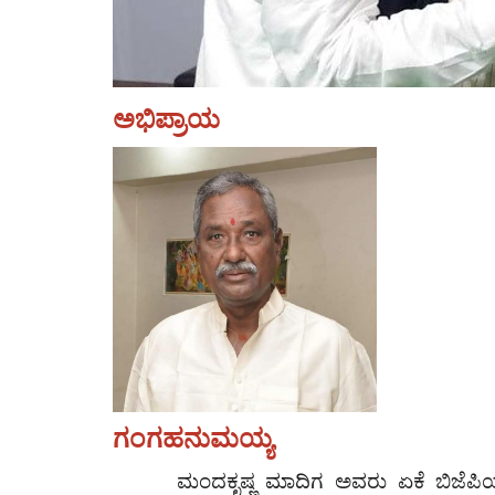
ಅಭಿಪ್ರಾಯ
ಗಂಗಹನುಮಯ್ಯ
ಮಂದಕೃಷ್ಣ ಮಾದಿಗ ಅವರು ಏಕೆ ಬಿಜೆಪಿಯನ್ನು ಓಲ