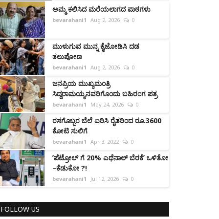
ಅಮ್ಮ ಕಲಿಸಿದ ಮರೆಯಲಾಗದ ಪಾಠಗಳು
bevarahani1
Aug 2, 2026
0
ಮುಳುಗುವ ಮುನ್ನ ಕೈಜೋಡಿಸಿ ದಡ
ತಲುಪೋಣ
bevarahani1
Aug 2, 2026
0
ಜನಪ್ರಿಯ ಮುಖ್ಯಮಂತ್ರಿ
ಸಿದ್ದರಾಮಯ್ಯನವರಿಗೊಂದು ಬಹಿರಂಗ ಪತ್ರ
bevarahani1
May 24, 2026
0
ರಸಗೊಬ್ಬರ ಬೆಲೆ ಏರಿಸಿ ರೈತರಿಂದ ರೂ.3600
ಕೋಟಿ ಸುಲಿಗೆ
bevarahani1
Apr 3, 2022
0
ʼಪೆಟ್ರೋಲ್‌ ಗೆ 20% ಎಥೆನಾಲ್ ಬೆರಕೆʼ ಒಳಿತೋ
–ಕೆಡುಕೋ ?!
bevarahani1
Jul 12, 2026
0
FOLLOW US