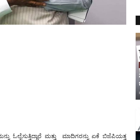
ೈಸುತ್ತಿದ್ದಾರೆ ಮತ್ತು ಮಾದಿಗರನ್ನು ಏಕೆ ಬಿಜೆಪಿಯತ್ತ