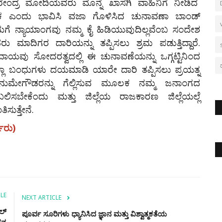
 ನರೇಂದ್ರ ಮೋದಿಯವರು ಮೊನ್ನೆ ಖಾಸಗಿ ವಾಹಿನಿಗೆ ನೀಡಿದ
ನಿಕ ಎಂದು ಭಾವಿಸಿ ವಜಾ ಗೊಳಿಸಿದ ಚುನಾವಣಾ ಬಾಂಡ್
ಗೆ ನ್ಯಾಯಾಂಗವು ನಮ್ಮ ಕೈ ಹಿಡಿಯುವುದಿಲ್ಲವೆಂಬ ಸಂದೇಶ
 ಮಾದಿಗರ ದಾರಿಯನ್ನು ತಪ್ಪಿಸಲು ಶ್ರಮ ಪಡುತ್ತಿದ್ದಾರೆ.
ದಾಯವು ಸೋದರತ್ವದಲ್ಲಿ ಈ ಚುನಾವಣೆಯನ್ನು ಒಗ್ಗಟ್ಟಿನಿಂದ
ನಾವೆಲ್ಲಾ ಬಂಧುಗಳು ದಯಮಾಡಿ ಯಾರೇ ದಾರಿ ತಪ್ಪಿಸಲು ಪ್ರಯತ್ನ
ುಮೇಗೌಡರನ್ನು ಗೆಲ್ಲಿಸುವ ಮೂಲಕ ನಮ್ಮ ಜನಾಂಗದ
ಂಬಲಿಸಬೇಕೆಂದು ಮತ್ತು ಜಿಲ್ಲೆಯ ರಾಜಕಾರಣ ಜಿಲ್ಲೆಯಲ್ಲೆ
ುತ್ತೇನೆ.
ತರು)
LE
NEXT ARTICLE
್‌
ಪೂರ್ವ ಸೂರಿಗಳು ಧ್ಯಾನಿಸಿದ ಜ್ಞಾನ ಮತ್ತು ವಿಶ್ವಾತ್ಮಕತೆಯ
ನ್ನ