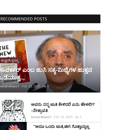
RECOMMENDED POSTS
ಕುಚ್ಚಂಗಿ ಪ್ರಸನ್ನ
ಸಾವರ್ಕರ್ ಎಂಬ ಹುಸಿ ಸತ್ಯ-ಮಿಥ್ಯೆಗಳ ಹುತ್ತವ
ಒಡೆಯುತ್ತ..,
bevarahani1
Feb 23, 2025
0
ಅವರು ನನ್ನ ಜಾತಿ ಕೇಳಿದರೆ ಏನು ಹೇಳಲಿ!?
-ನೇತ್ರಾವತಿ
bevarahani1
Feb 16, 2025
0
“ಅದೂ ಒಂದು ಜಾತಿ,ಈಗ ಗೊತ್ತಾಯ್ತಲ್ಲ