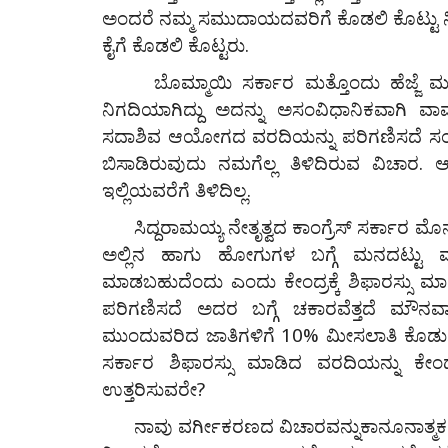
ಅಂದರೆ ನಮ್ಮ ಸಮುದಾಯದವರಿಗೆ ಕೊಡಲಿ ಕೊಟ್ಟು ನ
ಕೈಗೆ ಕೊಡಲಿ ಕೊಟ್ಟರು.
ರತಿರೋಧಗಳನ್ನು
ಪ್ರತೀತ್ಯ . . . ನಾನೆಂಬುದ ಕರಗಿಸಬಲ್ಲ
ಬೊಮ್ಮಾಯಿ ಸರ್ಕಾರ ಮತ್ತೊಂದು ಹೆಜ್ಜೆ ಮು
ನಡುವೆ...
ಕಲಾಕೃತಿಗಳು
ನಿಗದಿಯಾಗಿದ್ದು ಅದನ್ನು ಅಸಂವಿಧಾನಿಕವಾಗಿ 
ಸದಾಶಿವ ಆಯೋಗದ ವರದಿಯನ್ನು ಪರಿಗಣಿಸದೆ ಸಂಸದ
bevarahani1
Apr 23, 2023
0
ಬಿಸಾಡಿರುವುದು ನಮಗೆಲ್ಲ ತಿಳಿದಿರುವ ವಿಚ
ೆಗಳನ್ನು ದಾಟಿ ವರ್ತಮಾನದ
ಇಲ್ಲಿಯವರೆಗೆ ತಿಳಿದಿಲ್ಲ.
..
ಸಿದ್ದರಾಮಯ್ಯ ನೇತೃತ್ವದ ಕಾಂಗ್ರೆಸ್ ಸರ್ಕಾರ ಮೊನ್
ಅಲ್ಲಿನ ಹಾಗು ಹೋಗುಗಳ ಬಗ್ಗೆ ಮನದಟ್ಟ
ಮಾಡಬಹುದೆಂದು ಎಂದು ಕೇಂದ್ರಕ್ಕೆ ಶಿಫಾರಸ್ಸು ಮಾ
ಪರಿಗಣಿಸದೆ ಅದರ ಬಗ್ಗೆ ಚಕಾರವೆತ್ತದೆ ಮೌನವ
ಮುಂದುವರಿದ ಜಾತಿಗಳಿಗೆ 10% ಮೀಸಲಾತಿ ಕೊಡುವ 
ಸರ್ಕಾರ ಶಿಫಾರಸ್ಸು ಮಾಡಿದ ವರದಿಯನ್ನು ಕೇ
ಉತ್ತರಿಸುವರೇ?
ನಾವು ವರ್ಗೀಕರಣದ ವಿಚಾರವನ್ನುಕಾನೂನಾತ್ಮಕ