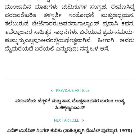
ಮುಂಜಾವಿನ ಮಾತುಗಳು ಚುಟುಕುಗಳ ಸಂಗ್ರಹ. ರೇವಣಸಿದ್ಧ
ಪರಂಪರೆಕುರಿತ ತಳಸ್ಪರ್ಶಿ ಸಂಶೋಧನೆ ಮತ್ತುಅಧ್ಯಯನ.
ತಲೆಬುರುಡೆ ಬೇಟೆಗಾರರುಅವರನಾಗಾಲ್ಯಾಂಡ್ ಪ್ರವಾಸಿ ಕಥನ.
ಇವೆಲ್ಲಾಅವರ ಸಾಹಿತ್ಯಕ ಸಾಧನೆಗಳು. ಬರೆಯುವ ಶ್ರಮ-ಸಮಯ-
ಹುಮ್ಮಸ್ಸುಎಲ್ಲವೂಅವರಲ್ಲಿಯಥೇಚ್ಚವಾಗಿವೆ. ಹೀಗಾಗಿ ಅವರು
ಮೈಮರೆಯದೆ ಬರೆಯಲಿ ಎನ್ನುವುದು ನನ್ನ ಒಳ ಆಸೆ.
PREVIOUS ARTICLE
ಪರಂಪರೆಯ ಹೆಗ್ಗಳಿಗೆ ಮತ್ತು ತಾತ, ದೊಡ್ಡತಾತನವರ ದುರಂತ ಅಂತ್ಯ
ಸಿ.ಚಿಕ್ಕಣ್ಣಐಎಎಸ್
NEXT ARTICLE
ಐಸೆಕ್ ಬಾಶೆವಿಶ್ ಸಿಂಗರ್ ಕುರಿತು (ಸಾಹಿತ್ಯಕ್ಕಾಗಿ ನೊಬೆಲ್ ಪುರಸ್ಕಾರ: 1978)