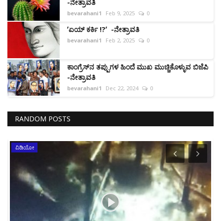
-ನೇತ್ರಾವತಿ
bevarahani1
Feb 9, 2025
0
ʼಏಯ್ ಕರ್ಕಿ !?ʼ -ನೇತ್ರಾವತಿ
bevarahani1
Feb 2, 2025
0
ಕಾಂಗ್ರೆಸ್‌ನ ತಪ್ಪುಗಳ ಹಿಂದೆ ಮುಖ ಮುಚ್ಚಿಕೊಳ್ಳುವ ಬಿಜೆಪಿ
-ನೇತ್ರಾವತಿ
bevarahani1
Dec 22, 2024
0
RANDOM POSTS
ವಿಡಿಯೋ