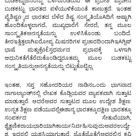
ಬುಡಕಟ್ಟುಜನರನ್ನು ಒಳಗೊಂಡಿರುವ ಈ ಪ್ರದೇಶ ಪ್ರಾಚೀನ
ಬುಡಕಟ್ಟು ಭಾರತದ ಪಳೆಯುಳಿಕೆಯಂತೆ ಕಾಣುತ್ತದೆ. ಇಂತಹ
ವೈಶಿಷ್ಟö್ಯದ ಭಾರತದ ಬೆಳೆದ ಶಿಷ್ಟ ಸಂಸ್ಕೃತಿಯೊAದಿಗೆ ಅಷ್ಟಾಗಿ
ಹೊಂದಿಕೊಳ್ಳಲಾಗದೆ, ಮುಖ್ಯಧಾರೆಗೆ ಸೇರದೆ, ತನ್ನ ಮೂಲ
ಸಾಂಸ್ಕೃತಿಕಅನನ್ಯತೆಯನ್ನು ಉಳಿಸಿಕೊಂಡು ಬಂದಿದೆ.
ತೀರಇತ್ತಿತ್ತಲಾಗಿಐರೋಪ್ಯ ಮಿಷನರಿಗಳ ಪ್ರಚಾರದಿಂದಾಗಿಇAಗ್ಲಿಷ್
ಭಾಷೆ ಮತ್ತುಕ್ರೆöÊಸ್ತಧರ್ಮದ ಪ್ರಭಾವಕ್ಕೆ ಒಳಗಾಗಿ
ಆಧುನಿಕತೆಗೆತೆರೆದುಕೊಂಡಿದ್ದರೂತಮ್ಮ ಮೂಲ ಬುಡಕಟ್ಟು
ಸಂಸ್ಕೃತಿಯನ್ನುಅನನ್ಯತೆಯನ್ನು ಬಿಟ್ಟುಕೊಟ್ಟಿಲ್ಲ.
ಇಂತಹ, ಸಪ್ತ ಸಹೋದರಿಯರ ನಾಡಿನಒಂದು ಭಾಗವಾದ
ನಾಗಾಲ್ಯಾಂಡ್‌ನಲ್ಲಿ ಲೇಖಕ ಕೊಡ್ಲಿಯವರ ವ್ಯಾಪಕವಾಗಿ ಸುತ್ತಾಟ
ಮಾಡುತ್ತಾರೆ. ಆದರೆಅವರ ಸುತ್ತಾಟದ ಮೂಲ ಉದ್ದೇಶ ಶಿಕ್ಷಣ.
ಉನ್ನತ ಶಿಕ್ಷಣ ಪಡೆಯುವಲ್ಲಿಈಶಾನ್ಯ ಭಾರತಕ್ಕೂದಕ್ಷಿಣ ಭಾರತಕ್ಕೂ
ಸಂಪರ್ಕದ ಸೇತುವೆಯಾಗಿ,
ಶೈಕ್ಷಣಿಕರಾಯಭಾರಿಯಾಗಿಕಾರ್ಯನಿರ್ವಹಿಸುವುದುಅವರಉದ್ದೇ
ಶ. ಇದರಲ್ಲಿ ಯಶಸ್ವಿಯಾಗುತ್ತಾರೆ. ಜೊತೆಜೊತೆಗೆಅವರಲ್ಲಿನ ಕವಿ