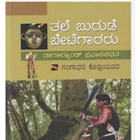
ಪುರವಣಿ
ಮಲ್ಟಿ ಮೀಡಿಯಾ
E-paper