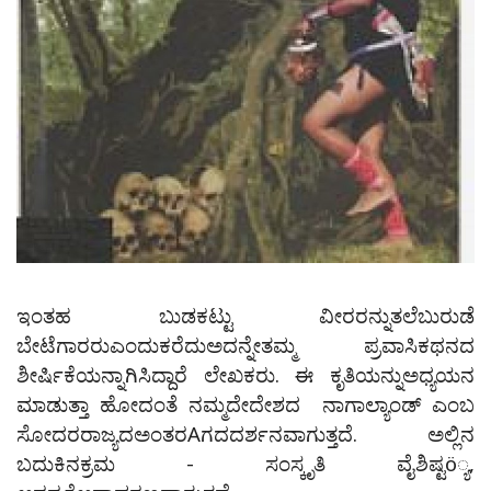
ಇಂತಹ ಬುಡಕಟ್ಟು ವೀರರನ್ನುತಲೆಬುರುಡೆ
ಬೇಟೆಗಾರರುಎಂದುಕರೆದುಅದನ್ನೇತಮ್ಮ ಪ್ರವಾಸಿಕಥನದ
ಶೀರ್ಷಿಕೆಯನ್ನಾಗಿಸಿದ್ದಾರೆ ಲೇಖಕರು. ಈ ಕೃತಿಯನ್ನುಅಧ್ಯಯನ
ಮಾಡುತ್ತಾ ಹೋದಂತೆ ನಮ್ಮದೇದೇಶದ ನಾಗಾಲ್ಯಾಂಡ್ ಎಂಬ
ಸೋದರರಾಜ್ಯದಅಂತರAಗದದರ್ಶನವಾಗುತ್ತದೆ. ಅಲ್ಲಿನ
ಬದುಕಿನಕ್ರಮ - ಸಂಸ್ಕೃತಿ ವೈಶಿಷ್ಟö್ಯ,