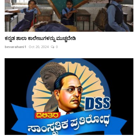
ಕನ್ನಡ ಶಾಲಾ ಕಾಲೇಜುಗಳನ್ನು ಮುಚ್ಚಬೇಡಿ
bevarahani1
Oct 20, 2024
0