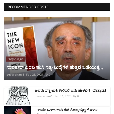
RECOMMENDED POSTS
ಕುಚ್ಚಂಗಿ ಪ್ರಸನ್ನ
ಸಾವರ್ಕರ್ ಎಂಬ ಹುಸಿ ಸತ್ಯ-ಮಿಥ್ಯೆಗಳ ಹುತ್ತವ ಒಡೆಯುತ್ತ..,
bevarahani1
Feb 23, 2025
0
ಅವರು ನನ್ನ ಜಾತಿ ಕೇಳಿದರೆ ಏನು ಹೇಳಲಿ!? -ನೇತ್ರಾವತಿ
bevarahani1
Feb 16, 2025
0
“ಅದೂ ಒಂದು ಜಾತಿ,ಈಗ ಗೊತ್ತಾಯ್ತಲ್ಲ ಹೋಗು”