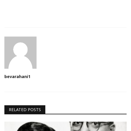
bevarahani1
RELATED POSTS