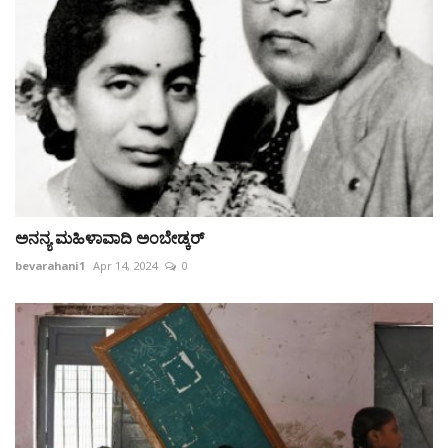
ಅನನ್ಯ ಮಹಿಳಾವಾದಿ ಅಂಬೇಡ್ಕರ್
bevarahani1
Apr 14, 2024
0