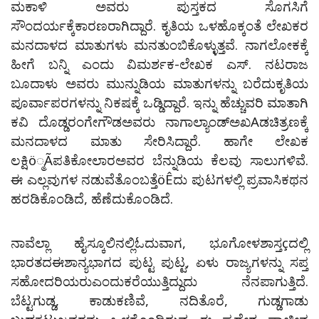
ಮಕಾಳಿ ಅವರು ಪುಸ್ತಕದ ಸೊಗಸಿಗೆ
ಸೌಂದರ್ಯಕ್ಕೆಕಾರಣರಾಗಿದ್ದಾರೆ. ಕೃತಿಯ ಒಳಹೊಕ್ಕಂತೆ ಲೇಖಕರ
ಮನದಾಳದ ಮಾತುಗಳು ಮನತುಂಬಿಕೊಳ್ಳುತ್ತವೆ. ನಾಗಲೋಕಕ್ಕೆ
ಹೀಗೆ ಬನ್ನಿ ಎಂದು ವಿಮರ್ಶಕ-ಲೇಖಕ ಎಸ್. ನಟರಾಜ
ಬೂದಾಳು ಅವರು ಮುನ್ನುಡಿಯ ಮಾತುಗಳನ್ನು ಬರೆದುಕೃತಿಯ
ಪೂರ್ವಾಪರಗಳನ್ನು ನಿಕಷಕ್ಕೆ ಒಡ್ಡಿದ್ದಾರೆ. ಇನ್ನು ಹೆಚ್ಚುವರಿ ಮಾತಾಗಿ
ಕವಿ ದೊಡ್ಡರಂಗೇಗೌಡಅವರು ನಾಗಾಲ್ಯಾಂಡ್‌ಅಖAಡಚಿತ್ರಣಕ್ಕೆ
ಮನದಾಳದ ಮಾತು ಸೇರಿಸಿದ್ದಾರೆ. ಹಾಗೇ ಲೇಖಕ
ಲಕ್ಷಿö್ಮÃಪತಿಕೋಲಾರಅವರ ಬೆನ್ನುಡಿಯ ಕೆಲವು ಸಾಲುಗಳಿವೆ.
ಈ ಎಲ್ಲವುಗಳ ನಡುವೆತೊಂಬತ್ತೆöÊದು ಪುಟಗಳಲ್ಲಿ ಪ್ರವಾಸಿಕಥನ
ಹರಡಿಕೊಂಡಿದೆ, ಹೆಣೆದುಕೊಂಡಿದೆ.
ನಾವೆಲ್ಲಾ ಹೈಸ್ಕೂಲಿನಲ್ಲಿಓದುವಾಗ, ಭೂಗೋಳಶಾಸ್ತçದಲ್ಲಿ
ಭಾರತದಈಶಾನ್ಯಭಾಗದ ಪುಟ್ಟ ಪುಟ್ಟ, ಏಳು ರಾಜ್ಯಗಳನ್ನು ಸಪ್ತ
ಸಹೋದರಿಯರುಎಂದುಕರೆಯುತ್ತಿದ್ದುದು ನೆನಪಾಗುತ್ತಿದೆ.
ಬೆಟ್ಟಗುಡ್ಡ, ಕಾಡುಕಣಿವೆ, ನದಿತೊರೆ, ಗುಡ್ಡಗಾಡು