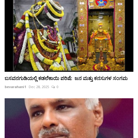
ಬಸವನಗುಡಿಯಲ್ಲಿ ಕಡಲೆಕಾಯಿ ಪರಿಷೆ: ಜನ ಮತ್ತು ಕನಸುಗಳ ಸಂಗಮ
bevarahani1
Dec 28, 2025
0