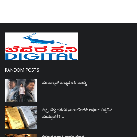
RANDOM POSTS
ಮಾಮನ್ನನ್‌ ಎನ್ನುವ ಕಹಿ ಮದ್ದು
ಚಿನ್ನ, ಬೆಳ್ಳಿ ದರಗಳ ನಾಗಾಲೋಟ: ಆರ್ಥಿಕ ಬಿಕ್ಕಟಿನ
ಮುನ್ಸೂಚನೆ?...
ಕರ್ನಲ್ ಗಡಾಫಿ ಹಾಗೂ ಸಣ್ಣಪ್ಪ