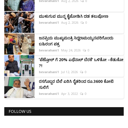
bevarahani1
Aug 2, 2026
0
ಮುಳುಗುವ ಮುನ್ನ ಕೈಜೋಡಿಸಿ ದಡ ತಲುಪೋಣ
bevarahani1
Aug 2, 2026
0
ಜನಪ್ರಿಯ ಮುಖ್ಯಮಂತ್ರಿ ಸಿದ್ದರಾಮಯ್ಯನವರಿಗೊಂದು
ಬಹಿರಂಗ ಪತ್ರ
bevarahani1
May 24, 2026
0
ʼಪೆಟ್ರೋಲ್‌ ಗೆ 20% ಎಥೆನಾಲ್ ಬೆರಕೆʼ ಒಳಿತೋ –ಕೆಡುಕೋ
?!
bevarahani1
Jul 12, 2026
0
ರಸಗೊಬ್ಬರ ಬೆಲೆ ಏರಿಸಿ ರೈತರಿಂದ ರೂ.3600 ಕೋಟಿ
ಸುಲಿಗೆ
bevarahani1
Apr 3, 2022
0
FOLLOW US