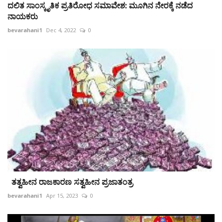
ದಲಿತ ಸಾಂಸ್ಕೃತಿಕ ಪ್ರತಿರೋಧ ಸಮಾವೇಶ: ಮೂಗಿನ ನೇರಕ್ಕೆ ನಡೆದ
ನಾಯಕರು
bevarahani1
Dec 4, 2022
0
ತತ್ವಹೀನ ರಾಜಕಾರಣ ಸತ್ವಹೀನ ಪ್ರಜಾತಂತ್ರ
bevarahani1
Apr 15, 2023
0