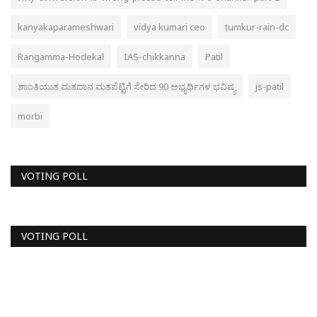
kanyakaparameshwari
vidya kumari ceo
tumkur-rain-dc
Rangamma-Hodekal
IAS-chikkanna
Patil
ಶಾಂತಿಯುತ ಮತದಾನ ಮತಪೆಟ್ಟಿಗೆ ಸೇರಿದ 90 ಅಭ್ಯರ್ಥಿಗಳ ಭವಿಷ್ಯ
js-patil
morbi
VOTING POLL
VOTING POLL