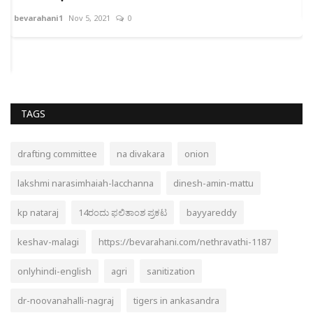
ಇ
ಕ
TAGS
drafting committee
na divakara
onion
lakshmi narasimhaiah-lacchanna
dinesh-amin-mattu
kp nataraj
14ರಂದು ಫಲಿತಾಂಶ ಪ್ರಕಟ
bayyareddy
keshav-malagi
https://bevarahani.com/nethravathi-1187
onlyhindi-english
agri
sanitization
dr-noovanahalli-nagraj
tigers in ankasandra