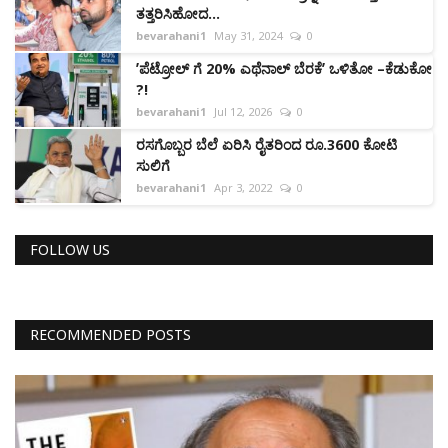
ತತ್ತರಿಸಿಹೋದ...
bevarahani1
May 31, 2024
0
ʼಪೆಟ್ರೋಲ್‌ ಗೆ 20% ಎಥೆನಾಲ್ ಬೆರಕೆʼ ಒಳಿತೋ –ಕೆಡುಕೋ
?!
bevarahani1
Jul 12, 2026
0
ರಸಗೊಬ್ಬರ ಬೆಲೆ ಏರಿಸಿ ರೈತರಿಂದ ರೂ.3600 ಕೋಟಿ
ಸುಲಿಗೆ
bevarahani1
Apr 3, 2022
0
FOLLOW US
RECOMMENDED POSTS