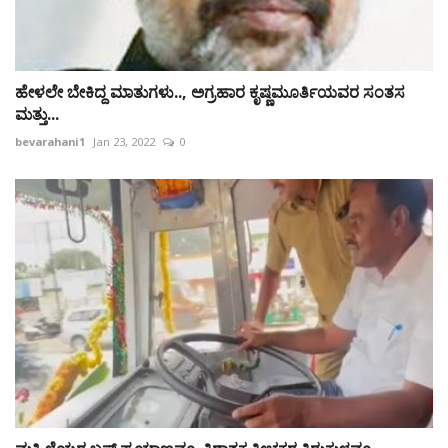
ಹೇಳಲೇ ಬೇಕಿದ್ದ ಮಾತುಗಳು.., ಅಗ್ರಹಾರ ಕೃಷ್ಣಮೂರ್ತಿಯವರ ಸಂತಸ
ಮತ್ತು...
bevarahani1
Jan 23, 2022
0