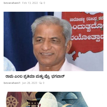
bevarahani1
Feb 13, 2022
0
ರಾಮ ಎಂಬ ಪ್ರತಿಮಾ ಮತ್ತು ಪ್ರೊ ಭಗವಾನ್
bevarahani1
Jan 28, 2023
0