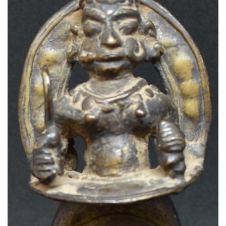
ಪುರವಣಿ
ಮಲ್ಟಿ ಮೀಡಿಯಾ
E-paper