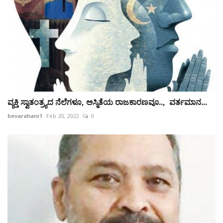
ವ್ಯಕ್ತಿ ಸ್ವಾತಂತ್ರ‍್ಯದ ನೆಲೆಗಳೂ, ಅಸ್ಮಿತೆಯ ರಾಜಕಾರಣವೂ.., ವರ್ತಮಾನ...
bevarahani1
Feb 20, 2022
0