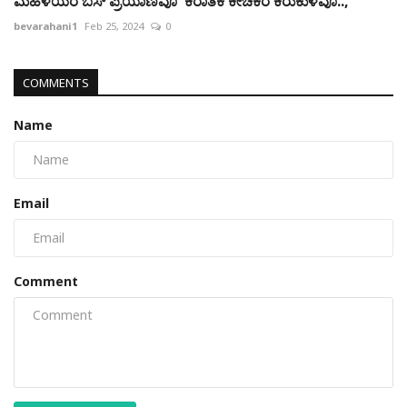
ಮಹಿಳೆಯರ ಬಸ್ ಪ್ರಯಾಣವೂ ಕಿರಾತಕ ಕೀಚಕರ ಕಿರುಕುಳವೂ..,
bevarahani1
Feb 25, 2024
0
COMMENTS
Name
Email
Comment