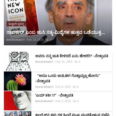
ಕುಚ್ಚಂಗಿ ಪ್ರಸನ್ನ
ಸಾವರ್ಕರ್ ಎಂಬ ಹುಸಿ ಸತ್ಯ-ಮಿಥ್ಯೆಗಳ ಹುತ್ತವ ಒಡೆಯುತ್ತ..,
bevarahani1
Feb 23, 2025
0
ಅವರು ನನ್ನ ಜಾತಿ ಕೇಳಿದರೆ ಏನು ಹೇಳಲಿ!? -ನೇತ್ರಾವತಿ
bevarahani1
Feb 16, 2025
0
“ಅದೂ ಒಂದು ಜಾತಿ,ಈಗ ಗೊತ್ತಾಯ್ತಲ್ಲ ಹೋಗು”
-ನೇತ್ರಾವತಿ
bevarahani1
Feb 9, 2025
0
ʼಏಯ್ ಕರ್ಕಿ !?ʼ -ನೇತ್ರಾವತಿ
bevarahani1
Feb 2, 2025
0
ಕಾಂಗ್ರೆಸ್‌ನ ತಪ್ಪುಗಳ ಹಿಂದೆ ಮುಖ ಮುಚ್ಚಿಕೊಳ್ಳುವ ಬಿಜೆಪಿ