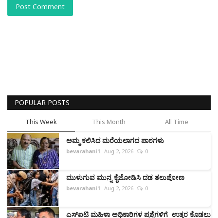
Post Comment
POPULAR POSTS
This Week
This Month
All Time
ಅಮ್ಮ ಕಲಿಸಿದ ಮರೆಯಲಾಗದ ಪಾಠಗಳು
bevarahani1
Aug 2, 2026
0
ಮುಳುಗುವ ಮುನ್ನ ಕೈಜೋಡಿಸಿ ದಡ ತಲುಪೋಣ
bevarahani1
Aug 2, 2026
0
ಎಸ್‌ಐಟಿ ಮಹಿಳಾ ಅಧಿಕಾರಿಗಳ ಪ್ರಶ್ನೆಗಳಿಗೆ ‌ ಉತ್ತರ ಕೊಡಲು