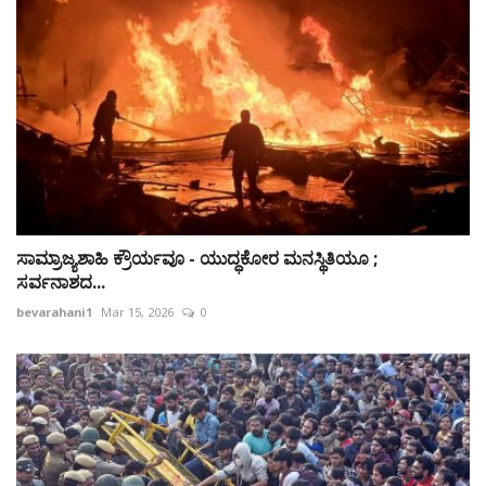
ಸಾಮ್ರಾಜ್ಯಶಾಹಿ ಕ್ರೌರ್ಯವೂ - ಯುದ್ಧಕೋರ ಮನಸ್ಥಿತಿಯೂ ;
ಸರ್ವನಾಶದ...
bevarahani1
Mar 15, 2026
0