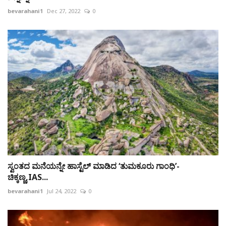
bevarahani1
Dec 27, 2022
0
ಸ್ವಂತದ ಮನೆಯನ್ನೇ ಹಾಸ್ಟೆಲ್ ಮಾಡಿದ ‘ತುಮಕೂರು ಗಾಂಧಿ’-
ಚಿಕ್ಕಣ್ಣ,IAS...
bevarahani1
Jul 24, 2022
0