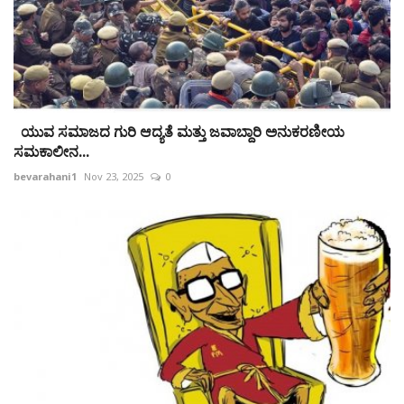
ಯುವ ಸಮಾಜದ ಗುರಿ ಆದ್ಯತೆ ಮತ್ತು ಜವಾಬ್ದಾರಿ ಅನುಕರಣೀಯ
ಸಮಕಾಲೀನ...
bevarahani1
Nov 23, 2025
0