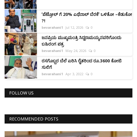
ʼಪೆಟ್ರೋಲ್‌ ಗೆ 20% ಎಥೆನಾಲ್ ಬೆರಕೆʼ ಒಳಿತೋ –ಕೆಡುಕೋ
?!
bevarahani1
Jul 12, 2026
0
ಜನಪ್ರಿಯ ಮುಖ್ಯಮಂತ್ರಿ ಸಿದ್ದರಾಮಯ್ಯನವರಿಗೊಂದು
ಬಹಿರಂಗ ಪತ್ರ
bevarahani1
May 24, 2026
0
ರಸಗೊಬ್ಬರ ಬೆಲೆ ಏರಿಸಿ ರೈತರಿಂದ ರೂ.3600 ಕೋಟಿ
ಸುಲಿಗೆ
bevarahani1
Apr 3, 2022
0
FOLLOW US
RECOMMENDED POSTS