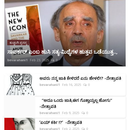
ಕುಚ್ಚಂಗಿ ಪ್ರಸನ್ನ
ಸಾವರ್ಕರ್ ಎಂಬ ಹುಸಿ ಸತ್ಯ-ಮಿಥ್ಯೆಗಳ ಹುತ್ತವ ಒಡೆಯುತ್ತ..,
bevarahani1
Feb 23, 2025
0
ಅವರು ನನ್ನ ಜಾತಿ ಕೇಳಿದರೆ ಏನು ಹೇಳಲಿ!? -ನೇತ್ರಾವತಿ
bevarahani1
Feb 16, 2025
0
“ಅದೂ ಒಂದು ಜಾತಿ,ಈಗ ಗೊತ್ತಾಯ್ತಲ್ಲ ಹೋಗು”
-ನೇತ್ರಾವತಿ
bevarahani1
Feb 9, 2025
0
ʼಏಯ್ ಕರ್ಕಿ !?ʼ -ನೇತ್ರಾವತಿ
bevarahani1
Feb 2, 2025
0