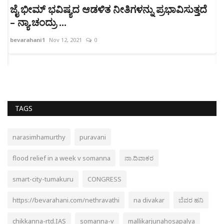
ಜೈ ಭೀಮ್ ಭವಿಷ್ಯದ ಆಡಳಿತ ನೀತಿಗಳನ್ನು ಪ್ರಭಾವಿಸುತ್ತದೆ
– ನ್ಯಾ.ಚಂದ್ರು ...
b
bevarahani1
Nov 12, 2021
0
ಹ
ಕ
TAGS
narasimhamurthy
puravani
flood relief in a week v somanna
ನಾ.ದಿವಾಕರ
smart-city-tumakuru
CONGRESS
https://bevarahani.com/nethravathi
na divakar
ಬೆವರ ಹನಿ
chikkanna-rtd.IAS
somanna-v
mallikarjunahosapalya