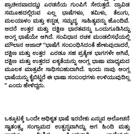
ಪ್ರಾಚೀನವಾದದ್ದು) ಎರಡನೆಯ ಗುಂಪಿಗೆ ಸೇರುತ್ತದೆ. ದ್ರಾವಿಡ
ಸಮೂಹದಲ್ಲಿರುವ ಎಲ್ಲ ಭಾಷೆಗಳೂ, ತಮಿಳು, ತೆಲುಗು,
ಮಲಯಾಳಂ ಮತ್ತು ಕನ್ನಡ, ಸಮೃದ್ಧ ಸಾಹಿತ್ಯವನ್ನು ಹೊಂದಿವೆ.
ಆದರೆ ಉತ್ತರ ಮತ್ತು ದಕ್ಷಿಣ ಭಾರತವನ್ನು ಒಂದುಗೂಡಿಸಿದ್ದು
ಆಂಗ್ಲ ಭಾಷೆಯೇ ಆಗಿದೆ. ಸಂವಿಧಾನ ರಚಕ ಮಂಡಲಿಸಭೆಯಲ್ಲಿ
ಮೌಲಾನ ಆಜಾದ್‌ “ಭಾಷೆಗೆ ಸಂಬಂಧಿಸಿದಂತೆ ಹೇಳುವುದಾದರೆ,
ದಕ್ಷಿಣ ಮತ್ತು ಉತ್ತರ ಎರಡೂ ಸಹ ಪ್ರತ್ಯೇಕ ಭಾಗಗಳೇ ಆಗಿವೆ,
ದಕ್ಷಿಣ ಮತ್ತು ಉತ್ತರದ ಐಕ್ಯತೆಯನ್ನು ಅಂಗ್ಲ ಭಾಷಾ ಮಾಧ್ಯಮದ
ಮೂಲಕ ಮಾತ್ರವೇ ಸಾಧಿಸಬಹುದಾಗಿದೆ. ಇಂದು ನಾವು ಆಂಗ್ಲ
ಭಾಷೆಯನ್ನು ಕೈಬಿಟ್ಟರೆ ಈ ಭಾಷಾ ಸಂಬಂಧಗಳು ಉಳಿಯುವುದಿಲ್ಲ
” ಎಂದು ಹೇಳಿದ್ದರು.
ಒಕ್ಕೂಟಕ್ಕೆ ಒಂದೇ ಅಧಿಕೃತ ಭಾಷೆ ಇರಬೇಕು ಎನ್ನುವ ಆಲೋಚನೆ
ಸ್ವಾತಂತ್ರ್ಯ ಸಂಗ್ರಾಮದ ಉತ್ಪನ್ನವಾಗಿದ್ದು ಆಗ ಹಿಂದಿ ಮತ್ತು