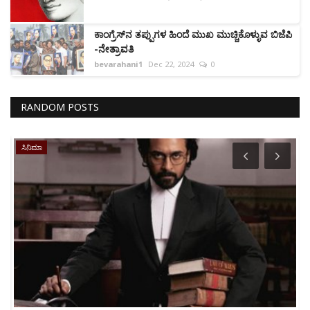
ಕಾಂಗ್ರೆಸ್‌ನ ತಪ್ಪುಗಳ ಹಿಂದೆ ಮುಖ ಮುಚ್ಚಿಕೊಳ್ಳುವ ಬಿಜೆಪಿ
-ನೇತ್ರಾವತಿ
bevarahani1
Dec 22, 2024
0
RANDOM POSTS
ಸಿನಿಮಾ