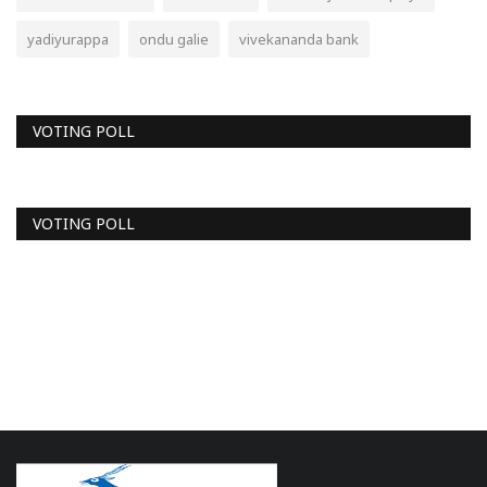
yadiyurappa
ondu galie
vivekananda bank
VOTING POLL
VOTING POLL