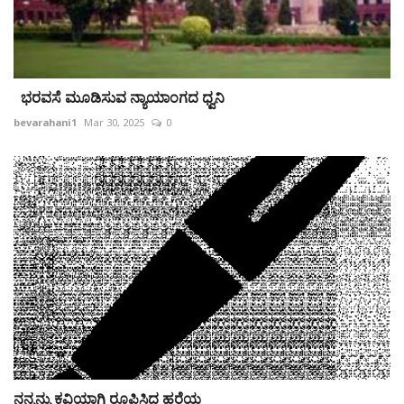
ಭರವಸೆ ಮೂಡಿಸುವ ನ್ಯಾಯಾಂಗದ ಧ್ವನಿ
bevarahani1
Mar 30, 2025
0
ನನ್ನನ್ನು ಕವಿಯಾಗಿ ರೂಪಿಸಿದ ಹರೆಯ