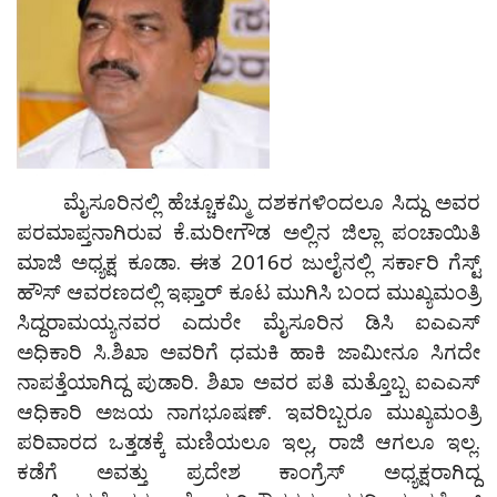
ಮೈಸೂರಿನಲ್ಲಿ ಹೆಚ್ಚೂಕಮ್ಮಿ ದಶಕಗಳಿಂದಲೂ ಸಿದ್ದು ಅವರ
ಪರಮಾಪ್ತನಾಗಿರುವ ಕೆ.ಮರೀಗೌಡ ಅಲ್ಲಿನ ಜಿಲ್ಲಾ ಪಂಚಾಯಿತಿ
ಮಾಜಿ ಅಧ್ಯಕ್ಷ ಕೂಡಾ. ಈತ 2016ರ ಜುಲೈನಲ್ಲಿ ಸರ್ಕಾರಿ ಗೆಸ್ಟ್
ಹೌಸ್ ಆವರಣದಲ್ಲಿ ಇಫ್ತಾರ್ ಕೂಟ ಮುಗಿಸಿ ಬಂದ ಮುಖ್ಯಮಂತ್ರಿ
ಸಿದ್ದರಾಮಯ್ಯನವರ ಎದುರೇ ಮೈಸೂರಿನ ಡಿಸಿ ಐಎಎಸ್
ಅಧಿಕಾರಿ ಸಿ.ಶಿಖಾ ಅವರಿಗೆ ಧಮಕಿ ಹಾಕಿ ಜಾಮೀನೂ ಸಿಗದೇ
ನಾಪತ್ತೆಯಾಗಿದ್ದ ಪುಡಾರಿ. ಶಿಖಾ ಅವರ ಪತಿ ಮತ್ತೊಬ್ಬ ಐಎಎಸ್
ಆಧಿಕಾರಿ ಅಜಯ ನಾಗಭೂಷಣ್. ಇವರಿಬ್ಬರೂ ಮುಖ್ಯಮಂತ್ರಿ
ಪರಿವಾರದ ಒತ್ತಡಕ್ಕೆ ಮಣಿಯಲೂ ಇಲ್ಲ, ರಾಜಿ ಆಗಲೂ ಇಲ್ಲ.
ಕಡೆಗೆ ಅವತ್ತು ಪ್ರದೇಶ ಕಾಂಗ್ರೆಸ್ ಅಧ್ಯಕ್ಷರಾಗಿದ್ದ