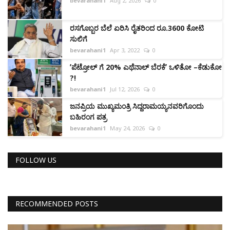
bevarahani1
Aug 2, 2026
0
ರಸಗೊಬ್ಬರ ಬೆಲೆ ಏರಿಸಿ ರೈತರಿಂದ ರೂ.3600 ಕೋಟಿ
ಸುಲಿಗೆ
bevarahani1
Apr 3, 2022
0
ʼಪೆಟ್ರೋಲ್‌ ಗೆ 20% ಎಥೆನಾಲ್ ಬೆರಕೆʼ ಒಳಿತೋ –ಕೆಡುಕೋ
?!
bevarahani1
Jul 12, 2026
0
ಜನಪ್ರಿಯ ಮುಖ್ಯಮಂತ್ರಿ ಸಿದ್ದರಾಮಯ್ಯನವರಿಗೊಂದು
ಬಹಿರಂಗ ಪತ್ರ
bevarahani1
May 24, 2026
0
FOLLOW US
RECOMMENDED POSTS