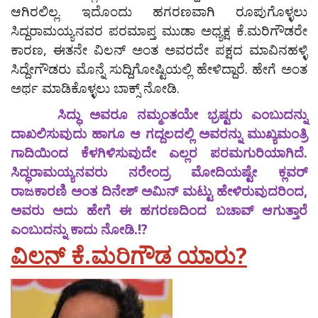
ಆಗಿರಲಿಲ್ಲ. ಇದೊಂದು ಹಗರಣವಾಗಿ ರೂಪುಗೊಳ್ಳಲು
ಸಿದ್ದರಾಮಯ್ಯನವರ ಪರಮಾಪ್ತ ಮುಡಾ ಅಧ್ಯಕ್ಷ ಕೆ.ಮರಿಗೌಡರೇ
ಕಾರಣ, ಈತನೇ ವಿಲನ್ ಅಂತ ಅವರದೇ ಪಕ್ಷದ ಮಾವಿನಹಳ್ಳಿ
ಸಿದ್ದೇಗೌಡರು ಮೊನ್ನೆ ಸುದ್ದಿಗೋಷ್ಟಿಯಲ್ಲಿ ಹೇಳಿದ್ದಾರೆ. ಹೇಗೆ ಅಂತ
ಅರ್ಥ ಮಾಡಿಕೊಳ್ಳಲು ಬಾಕ್ಸ್ ನೋಡಿ.
ಸಿದ್ಧು ಅವರೂ ನಮ್ಮಂತಯೇ ಭ್ರಷ್ಟರು ಎಂಬುದನ್ನು
ದಾಖಲಿಸುವುದು ಹಾಗೂ ಆ ಗದ್ದಲದಲ್ಲಿ ಅವರನ್ನು ಮುಖ್ಯಮಂತ್ರಿ
ಗಾದಿಯಿಂದ ಕೆಳಗಿಳಿಸುವುದೇ ಎಲ್ಲರ ಪರಮಗುರಿಯಾಗಿದೆ.
ಸಿದ್ಧರಾಮಯ್ಯನವರು ನರೇಂದ್ರ ಮೋದಿಯಷ್ಟೇ ಕ್ಲವರ್
ರಾಜಕಾರಣಿ ಅಂತ ದಿನೇಶ್ ಅಮಿನ್ ಮಟ್ಟು ಹೇಳಿರುವುದರಿಂದ,
ಅವರು ಅದು ಹೇಗೆ ಈ ಹಗರಣದಿಂದ ಬಚಾವ್ ಆಗುತ್ತಾರೆ
ಎಂಬುದನ್ನು ಕಾದು ನೋಡಿ.!?
ವಿಲನ್ ಕೆ.ಮರಿಗೌಡ ಯಾರು?