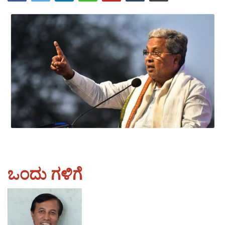
ಪುರವಣಿ
ಮಲ್ಟಿ ಮೀಡಿಯಾ
E-paper
ಒಂದು ಗಳಿಗೆ