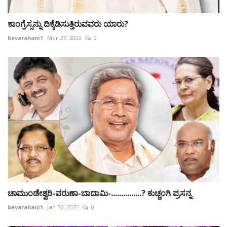
ಕಾಂಗ್ರೆಸ್ಸನ್ನು ದಿಕ್ಕೆಡಿಸುತ್ತಿರುವವರು ಯಾರು?
bevarahani1
Mar 27, 2022
0
ಚಾಮುಂಡೇಶ್ವರಿ-ವರುಣಾ-ಬಾದಾಮಿ-...............? ಕುಚ್ಚಂಗಿ ಪ್ರಸನ್ನ
bevarahani1
Jan 30, 2022
0