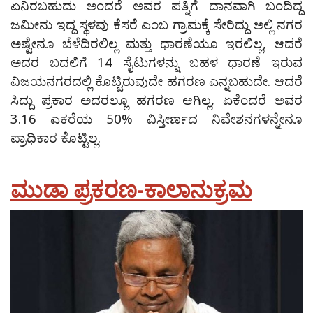
ಏನಿರಬಹುದು ಅಂದರೆ ಅವರ ಪತ್ನಿಗೆ ದಾನವಾಗಿ ಬಂದಿದ್ದ
ಜಮೀನು ಇದ್ದ ಸ್ಥಳವು ಕೆಸರೆ ಎಂಬ ಗ್ರಾಮಕ್ಕೆ ಸೇರಿದ್ದು ಅಲ್ಲಿ ನಗರ
ಅಷ್ಟೇನೂ ಬೆಳೆದಿರಲಿಲ್ಲ ಮತ್ತು ಧಾರಣೆಯೂ ಇರಲಿಲ್ಲ, ಆದರೆ
ಅದರ ಬದಲಿಗೆ 14 ಸೈಟುಗಳನ್ನು ಬಹಳ ಧಾರಣೆ ಇರುವ
ವಿಜಯನಗರದಲ್ಲಿ ಕೊಟ್ಟಿರುವುದೇ ಹಗರಣ ಎನ್ನಬಹುದೇ. ಆದರೆ
ಸಿದ್ದು ಪ್ರಕಾರ ಅದರಲ್ಲೂ ಹಗರಣ ಆಗಿಲ್ಲ, ಏಕೆಂದರೆ ಅವರ
3.16 ಎಕರೆಯ 50% ವಿಸ್ತೀರ್ಣದ ನಿವೇಶನಗಳನ್ನೇನೂ
ಪ್ರಾಧಿಕಾರ ಕೊಟ್ಟಿಲ್ಲ.
ಮುಡಾ ಪ್ರಕರಣ-ಕಾಲಾನುಕ್ರಮ