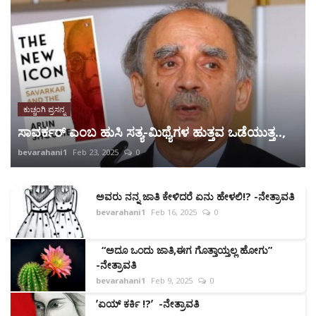
ಕುಚ್ಚಂಗಿ ಪ್ರಸನ್ನ
ಸಾವರ್ಕರ್ ಎಂಬ ಹುಸಿ ಸತ್ಯ-ಮಿಥ್ಯೆಗಳ ಹುತ್ತವ ಒಡೆಯುತ್ತ..,
bevarahani1
Feb 23, 2025
0
ಅವರು ನನ್ನ ಜಾತಿ ಕೇಳಿದರೆ ಏನು ಹೇಳಲಿ!? -ನೇತ್ರಾವತಿ
bevarahani1
Feb 16, 2025
0
“ಅದೂ ಒಂದು ಜಾತಿ,ಈಗ ಗೊತ್ತಾಯ್ತಲ್ಲ ಹೋಗು”
-ನೇತ್ರಾವತಿ
bevarahani1
Feb 9, 2025
0
ʼಏಯ್ ಕರ್ಕಿ !?ʼ -ನೇತ್ರಾವತಿ