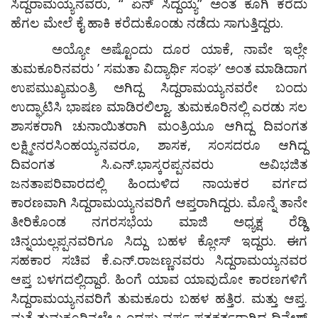
ಸಿದ್ದರಾಮಯ್ಯನವರು, “ ಏನ್ ಸಿದ್ದಯ್ಯ” ಅಂತ ಕೂಗಿ ಕರೆದು
ಹೆಗಲ ಮೇಲೆ ಕೈ ಹಾಕಿ ಕರೆದುಕೊಂಡು ನಡೆದು ಸಾಗುತ್ತಿದ್ದರು.
ಅಯ್ಯೋ ಅಷ್ಟೊಂದು ದೂರ ಯಾಕೆ, ನಾವೇ ಇಲ್ಲೇ
ತುಮಕೂರಿನವರು ʼ ಸಮತಾ ವಿದ್ಯಾರ್ಥಿ ಸಂಘʼ ಅಂತ ಮಾಡಿದಾಗ
ಉಪಮುಖ್ಯಮಂತ್ರಿ ಅಗಿದ್ದ ಸಿದ್ದರಾಮಯ್ಯನವರೇ ಬಂದು
ಉದ್ಘಾಟಿಸಿ ಭಾಷಣ ಮಾಡಿರಲಿಲ್ವಾ. ತುಮಕೂರಿನಲ್ಲಿ ಎರಡು ಸಲ
ಶಾಸಕರಾಗಿ ಚುನಾಯಿತರಾಗಿ ಮಂತ್ರಿಯೂ ಆಗಿದ್ದ ದಿವಂಗತ
ಲಕ್ಷ್ಮೀನರಸಿಂಹಯ್ಯನವರೂ, ಶಾಸಕ, ಸಂಸದರೂ ಆಗಿದ್ದ
ದಿವಂಗತ ಸಿ.ಎನ್.ಭಾಸ್ಕರಪ್ಪನವರು ಅವಿಭಜಿತ
ಜನತಾಪರಿವಾರದಲ್ಲಿ ಹಿಂದುಳಿದ ನಾಯಕರ ವರ್ಗದ
ಕಾರಣವಾಗಿ ಸಿದ್ದರಾಮಯ್ಯನವರಿಗೆ ಆಪ್ತರಾಗಿದ್ದರು. ಮೊನ್ನೆ ತಾನೇ
ತೀರಿಕೊಂಡ ನಗರಸಭೆಯ ಮಾಜಿ ಅಧ್ಯಕ್ಷ ರೆಡ್ಡಿ
ಚಿನ್ನಯಲ್ಲಪ್ಪನವರಿಗೂ ಸಿದ್ದು ಬಹಳ ಕ್ಲೋಸ್ ಇದ್ದರು. ಈಗ
ಸಹಕಾರ ಸಚಿವ ಕೆ.ಎನ್.ರಾಜಣ್ಣನವರು ಸಿದ್ದರಾಮಯ್ಯನವರ
ಆಪ್ತ ಬಳಗದಲ್ಲಿದ್ದಾರೆ. ಹಿಂಗೆ ಯಾವ ಯಾವುದೋ ಕಾರಣಗಳಿಗೆ
ಸಿದ್ದರಾಮಯ್ಯನವರಿಗೆ ತುಮಕೂರು ಬಹಳ ಹತ್ತಿರ. ಮತ್ತು ಆಪ್ತ.
ಮತ್ತೆ ತುಮಕೂರಿನಲ್ಲೇ ಒಂದಷ್ಟು ವರ್ಷ ಪತ್ರಕರ್ತರಾಗಿದ್ದ ದಿನೇಶ್