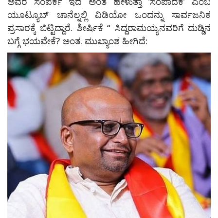
ಅವರ ಸಂಪರ್ಕ ಇದೆ ಅಂತ ಹೇಳುತ್ತಾ ʼಸಂಪಾದಕʼ ಎಂಬ
ಯೂಟ್ಯೂಬ್ ಚಾನೆಲ್ನಲ್ಲಿ ವಿಡಿಯೋ ಒಂದನ್ನು ಸಾರ್ವಜನಿಕ
ಪ್ರಸಾರಕ್ಕೆ ಬಿಟ್ಟಿದ್ದಾರೆ. ಶೀರ್ಷಿಕೆ “ ಸಿದ್ದರಾಮಯ್ಯನವರಿಗೆ ದುಡ್ಡಿನ
ಬಗ್ಗೆ ಭಯವೇಕೆ? ಅಂತ. ಮುಖ್ಯಾಂಶ ಹೀಗಿದೆ: