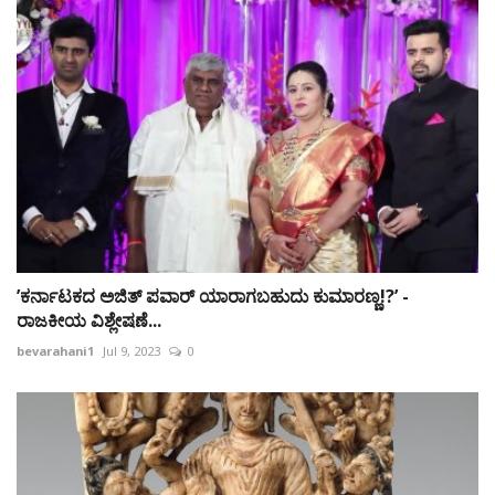
ʼಕರ್ನಾಟಕದ ಅಜಿತ್ ಪವಾರ್ ಯಾರಾಗಬಹುದು ಕುಮಾರಣ್ಣ!?ʼ -
ರಾಜಕೀಯ ವಿಶ್ಲೇಷಣೆ...
bevarahani1
Jul 9, 2023
0