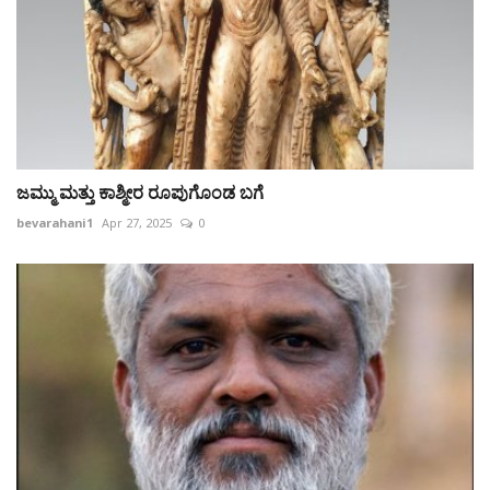
ಜಮ್ಮು ಮತ್ತು ಕಾಶ್ಮೀರ ರೂಪುಗೊಂಡ ಬಗೆ
bevarahani1
Apr 27, 2025
0